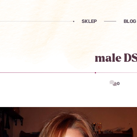
SKLEP
BLOG
male D
0