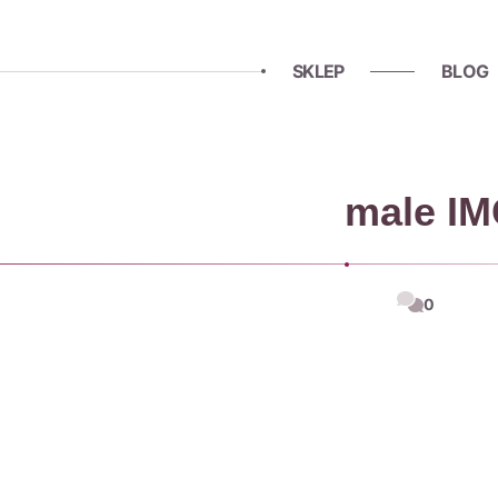
SKLEP
BLOG
male I
0