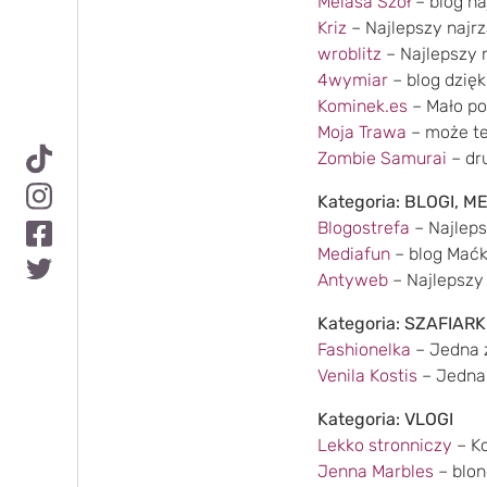
Melasa Szoł
– blog na
Kriz
– Najlepszy najrz
wroblitz
– Najlepszy n
4wymiar
– blog dzięk
Kominek.es
– Mało po
Moja Trawa
– może te
Zombie Samurai
– dru
Kategoria: BLOGI, 
Blogostrefa
– Najleps
Mediafun
– blog Maćk
Antyweb
– Najlepszy
Kategoria: SZAFIARK
Fashionelka
– Jedna z
Venila Kostis
– Jedna 
Kategoria: VLOGI
Lekko stronniczy
– Ko
Jenna Marbles
– blo