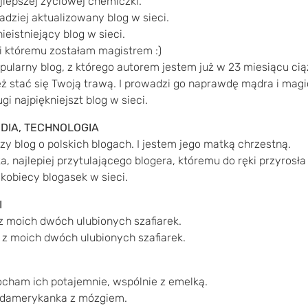
jlepszej życiowej chemiczki.
adziej aktualizowany blog w sieci.
ieistniejący blog w sieci.
i któremu zostałam magistrem :)
pularny blog, z którego autorem jestem już w 23 miesiącu cią
ż stać się Twoją trawą. I prowadzi go naprawdę mądra i magi
gi najpiękniejszt blog w sieci.
MEDIA, TECHNOLOGIA
zy blog o polskich blogach. I jestem jego matką chrzestną.
a, najlepiej przytulającego blogera, któremu do ręki przyrosł
 kobiecy blogasek w sieci.
I
 moich dwóch ulubionych szafiarek.
z moich dwóch ulubionych szafiarek.
cham ich potajemnie, wspólnie z emelką.
ndamerykanka z mózgiem.