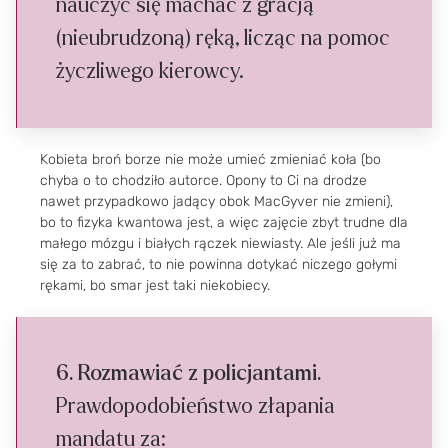
nauczyć się machać z gracją
(nieubrudzoną) ręką, licząc na pomoc
życzliwego kierowcy.
Kobieta broń borze nie może umieć zmieniać koła (bo
chyba o to chodziło autorce. Opony to Ci na drodze
nawet przypadkowo jadący obok MacGyver nie zmieni),
bo to fizyka kwantowa jest, a więc zajęcie zbyt trudne dla
małego mózgu i białych rączek niewiasty. Ale jeśli już ma
się za to zabrać, to nie powinna dotykać niczego gołymi
rękami, bo smar jest taki niekobiecy.
6. Rozmawiać z policjantami.
Prawdopodobieństwo złapania
mandatu za: