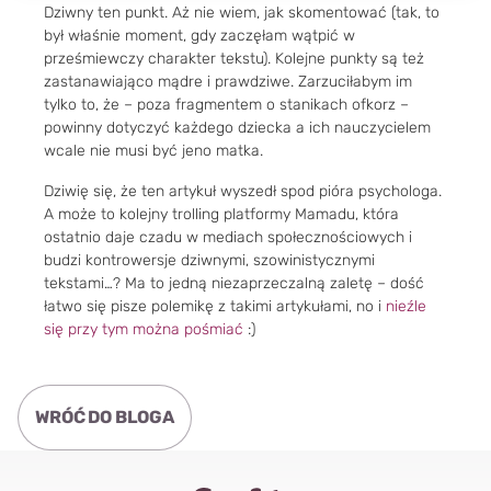
Dziwny ten punkt. Aż nie wiem, jak skomentować (tak, to
był właśnie moment, gdy zaczęłam wątpić w
prześmiewczy charakter tekstu). Kolejne punkty są też
zastanawiająco mądre i prawdziwe. Zarzuciłabym im
tylko to, że – poza fragmentem o stanikach ofkorz –
powinny dotyczyć każdego dziecka a ich nauczycielem
wcale nie musi być jeno matka.
Dziwię się, że ten artykuł wyszedł spod pióra psychologa.
A może to kolejny trolling platformy Mamadu, która
ostatnio daje czadu w mediach społecznościowych i
budzi kontrowersje dziwnymi, szowinistycznymi
tekstami…? Ma to jedną niezaprzeczalną zaletę – dość
łatwo się pisze polemikę z takimi artykułami, no i
nieźle
się przy tym można pośmiać
:)
WRÓĆ DO BLOGA