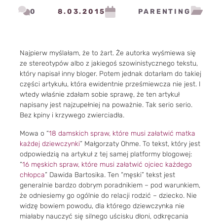
0
8.03.2015
PARENTING
Najpierw myślałam, że to żart. Że autorka wyśmiewa się
ze stereotypów albo z jakiegoś szowinistycznego tekstu,
który napisał inny bloger. Potem jednak dotarłam do takiej
części artykułu, która ewidentnie prześmiewcza nie jest. I
wtedy właśnie zdałam sobie sprawę, że ten artykuł
napisany jest najzupełniej na poważnie. Tak serio serio.
Bez kpiny i krzywego zwierciadła.
Mowa o “
18 damskich spraw, które musi załatwić matka
każdej dziewczynki
” Małgorzaty Ohme. To tekst, który jest
odpowiedzią na artykuł z tej samej platformy blogowej:
“
16 męskich spraw, które musi załatwić ojciec każdego
chłopca
” Dawida Bartosika. Ten “męski” tekst jest
generalnie bardzo dobrym poradnikiem – pod warunkiem,
że odniesiemy go ogólnie do relacji rodzić – dziecko. Nie
widzę bowiem powodu, dla którego dziewczynka nie
miałaby nauczyć się silnego uścisku dłoni, odkręcania