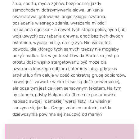
śrub, sportu, mycia zębów, bezpiecznej jazdy
samochodem, dotrzymywania słowa, unikania
cwaniactwa, gotowania, angielskiego, czytania,
posiadania własnego zdania, wyrażania miłości,
rozpalania ogniska – a nawet tych stopni policyjnych (lub
wojskowych) czy rąbania drewna, choć bez tych dwóch
ostatnich, wydaje mi się, da się żyć. Nie widzę też
powodu, dla którego tych samych rzeczy nie mogłaby
uczyć matka. Tak więc tekst Dawida Bartosika jest po
prostu dość wąsko stargetowany, być może dla
uzyskania lepszego odbioru (internety lubią, gdy jakiś
artykuł lub film celuje w dość konkretną grupę odbiorców,
nawet jeśli zawarte w nim treści są dość uniwersalne),
ale poza tym jest całkiem sensownym tekstem. Na tym
by stanęło, gdyby Małgorzata Ohme nie postanowiła
napisać swojej, “damskiej” wersji listy. I tu właśnie
zaczyna się jazda… Czego, zdaniem autorki, każda
dziewczynka powinna się nauczyć od mamy?