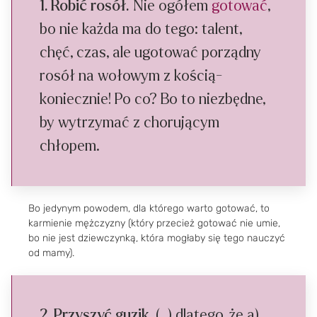
1. Robić rosół.
Nie ogółem
gotować
,
bo nie każda ma do tego: talent,
chęć, czas, ale ugotować porządny
rosół na wołowym z kością-
koniecznie! Po co? Bo to niezbędne,
by wytrzymać z chorującym
chłopem.
Bo jedynym powodem, dla którego warto gotować, to
karmienie mężczyzny (który przecież gotować nie umie,
bo nie jest dziewczynką, która mogłaby się tego nauczyć
od mamy).
2. Przyszyć guzik.
(…) dlatego, że a)