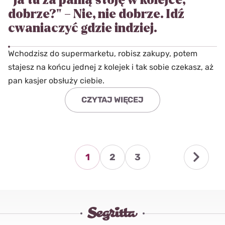
"ja tu za panią stoję w kolejce,
dobrze?" – Nie, nie dobrze. Idź
cwaniaczyć gdzie indziej.
Wchodzisz do supermarketu, robisz zakupy, potem
stajesz na końcu jednej z kolejek i tak sobie czekasz, aż
pan kasjer obsłuży ciebie.
CZYTAJ WIĘCEJ
1
2
3