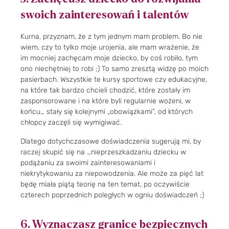
swoich zainteresowań i talentów
Kurna, przyznam, że z tym jednym mam problem. Bo nie
wiem, czy to tylko moje urojenia, ale mam wrażenie, że
im mocniej zachęcam moje dziecko, by coś robiło, tym
ono niechętniej to robi ;) To samo zresztą widzę po moich
pasierbach. Wszystkie te kursy sportowe czy edukacyjne,
na które tak bardzo chcieli chodzić, które zostały im
zasponsorowane i na które byli regularnie wożeni, w
końcu… stały się kolejnymi „obowiązkami”, od których
chłopcy zaczęli się wymigiwać.
Dlatego dotychczasowe doświadczenia sugerują mi, by
raczej skupić się na …nieprzeszkadzaniu dziecku w
podążaniu za swoimi zainteresowaniami i
niekrytykowaniu za niepowodzenia. Ale może za pięć lat
będę miała piątą teorię na ten temat, po oczywiście
czterech poprzednich poległych w ogniu doświadczeń ;)
6. Wyznaczasz granice bezpiecznych