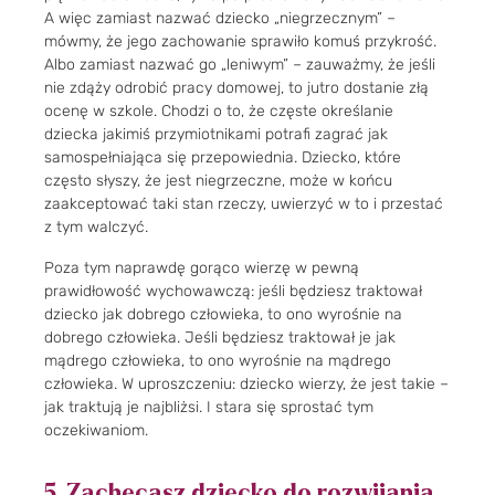
A więc zamiast nazwać dziecko „niegrzecznym” –
mówmy, że jego zachowanie sprawiło komuś przykrość.
Albo zamiast nazwać go „leniwym” – zauważmy, że jeśli
nie zdąży odrobić pracy domowej, to jutro dostanie złą
ocenę w szkole. Chodzi o to, że częste określanie
dziecka jakimiś przymiotnikami potrafi zagrać jak
samospełniająca się przepowiednia. Dziecko, które
często słyszy, że jest niegrzeczne, może w końcu
zaakceptować taki stan rzeczy, uwierzyć w to i przestać
z tym walczyć.
Poza tym naprawdę gorąco wierzę w pewną
prawidłowość wychowawczą: jeśli będziesz traktował
dziecko jak dobrego człowieka, to ono wyrośnie na
dobrego człowieka. Jeśli będziesz traktował je jak
mądrego człowieka, to ono wyrośnie na mądrego
człowieka. W uproszczeniu: dziecko wierzy, że jest takie –
jak traktują je najbliżsi. I stara się sprostać tym
oczekiwaniom.
5. Zachęcasz dziecko do rozwijania