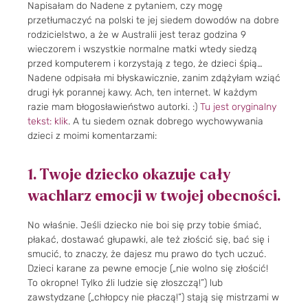
Napisałam do Nadene z pytaniem, czy mogę
przetłumaczyć na polski te jej siedem dowodów na dobre
rodzicielstwo, a że w Australii jest teraz godzina 9
wieczorem i wszystkie normalne matki wtedy siedzą
przed komputerem i korzystają z tego, że dzieci śpią…
Nadene odpisała mi błyskawicznie, zanim zdążyłam wziąć
drugi łyk porannej kawy. Ach, ten internet. W każdym
razie mam błogosławieństwo autorki. :)
Tu jest oryginalny
tekst: klik
. A tu siedem oznak dobrego wychowywania
dzieci z moimi komentarzami:
1. Twoje dziecko okazuje cały
wachlarz emocji w twojej obecności.
No właśnie. Jeśli dziecko nie boi się przy tobie śmiać,
płakać, dostawać głupawki, ale też złościć się, bać się i
smucić, to znaczy, że dajesz mu prawo do tych uczuć.
Dzieci karane za pewne emocje („nie wolno się złościć!
To okropne! Tylko źli ludzie się złoszczą!”) lub
zawstydzane („chłopcy nie płaczą!”) stają się mistrzami w