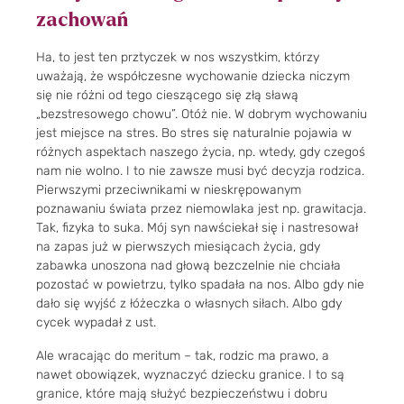
zachowań
Ha, to jest ten prztyczek w nos wszystkim, którzy
uważają, że współczesne wychowanie dziecka niczym
się nie różni od tego cieszącego się złą sławą
„bezstresowego chowu”. Otóż nie. W dobrym wychowaniu
jest miejsce na stres. Bo stres się naturalnie pojawia w
różnych aspektach naszego życia, np. wtedy, gdy czegoś
nam nie wolno. I to nie zawsze musi być decyzja rodzica.
Pierwszymi przeciwnikami w nieskrępowanym
poznawaniu świata przez niemowlaka jest np. grawitacja.
Tak, fizyka to suka. Mój syn nawściekał się i nastresował
na zapas już w pierwszych miesiącach życia, gdy
zabawka unoszona nad głową bezczelnie nie chciała
pozostać w powietrzu, tylko spadała na nos. Albo gdy nie
dało się wyjść z łóżeczka o własnych siłach. Albo gdy
cycek wypadał z ust.
Ale wracając do meritum – tak, rodzic ma prawo, a
nawet obowiązek, wyznaczyć dziecku granice. I to są
granice, które mają służyć bezpieczeństwu i dobru