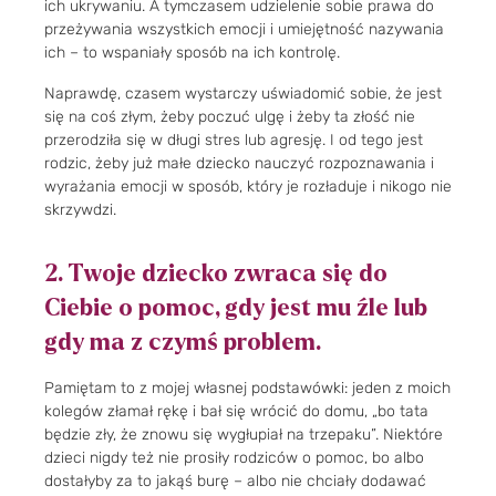
ich ukrywaniu. A tymczasem udzielenie sobie prawa do
przeżywania wszystkich emocji i umiejętność nazywania
ich – to wspaniały sposób na ich kontrolę.
Naprawdę, czasem wystarczy uświadomić sobie, że jest
się na coś złym, żeby poczuć ulgę i żeby ta złość nie
przerodziła się w długi stres lub agresję. I od tego jest
rodzic, żeby już małe dziecko nauczyć rozpoznawania i
wyrażania emocji w sposób, który je rozładuje i nikogo nie
skrzywdzi.
2. Twoje dziecko zwraca się do
Ciebie o pomoc, gdy jest mu źle lub
gdy ma z czymś problem.
Pamiętam to z mojej własnej podstawówki: jeden z moich
kolegów złamał rękę i bał się wrócić do domu, „bo tata
będzie zły, że znowu się wygłupiał na trzepaku”. Niektóre
dzieci nigdy też nie prosiły rodziców o pomoc, bo albo
dostałyby za to jakąś burę – albo nie chciały dodawać