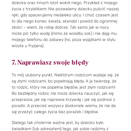
dziecka oraz innych istot wokół niego. Przykład z mojego
życia z trzylatkiem: Nie pozwalamy dziecku puścić naszej
ręki, gdy spacerujemy niedaleko ulicy. I choć czasem jest
to dla niego koniec świata, skandal i powód do ogromnej
złości – wiem, że robię dobrze. Tak samo jak w nocy
może pić tylko wodę (mimo że wolałby sok) i nie daję mu
mojego telefonu do zabawy (no, poza wyjątkami w stylu
wizyta u fryzjera).
7. Naprawiasz swoje błędy
To mój ulubiony punkt. Niektórym rodzicom wydaje się, że
są złymi rodzicami, bo popełniają błędy. A ja twierdzę, że
to rodzic, który nie popełnia błędów, jest złym rodzicem!
Bo bezbłędny rodzic nie może dziecka nauczyć, jak się
przeprasza, jak się naprawia krzywdę i jak się podnosi z
porażki. A przecież wszyscy doskonale wiemy, że nie da
się przeżyć całego życia bez porażek i błędów.
Dlatego tak cholernie ważne jest, by dziecko było
świadkiem (lub adresatem) tego, jak sobie radzimy z