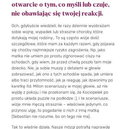
otwarcie o tym, co myśli lub czuje,
nie obawiając się twojej reakcji.
Och, gdybyście wiedzieli, ile razy dziennie wyobrażam
sobie wojnę, wypadek lub straszne choroby, które
dotykają mojej rodziny… To są często wizje dość
szczegółowe, które mam za każdym razem, gdy pojawia
się choćby najmniejsze ryzyko zagrożenia. Np. jako
matka nie umiem po prostu zignorować ciszy na
schodach, gdy wiem, że przed chwilą poszło tam moje
dziecko. Nie, ja sobie muszę z detalami w głowie
zobrazować, jak ono z tych schodów spada, jak umiera
albo traci przytomność, jak ja reaguję, jak dzwonimy po
karetkę itd. Milion scenariuszy w mojej głowie, aż nie
wyjdę z pokoju i nie przekonam się, że Kociopełek po
prostu układa puzzle na podłodze ;). I te scenariusze,
wizje mnie męczą strasznie – właściwie jedynym, co
przynosi ulgę, to pogadanie o nich z inną matką
(Sebastian nie rozumie, bo on tego nie ma).
Tak to właśnie działa. Nasze mózgi potrafią naprawdę