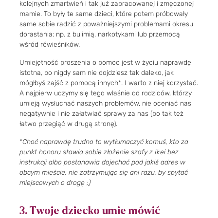
kolejnych zmartwień i tak już zapracowanej i zmęczonej
mamie. To były te same dzieci, które potem próbowały
same sobie radzić z poważniejszymi problemami okresu
dorastania: np. z bulimią, narkotykami lub przemocą
wśród rówieśników.
Umiejętność proszenia o pomoc jest w życiu naprawdę
istotna, bo nigdy sam nie dojdziesz tak daleko, jak
mógłbyś zajść z pomocą innych*. I warto z niej korzystać.
A najpierw uczymy się tego właśnie od rodziców, którzy
umieją wysłuchać naszych problemów, nie oceniać nas
negatywnie i nie załatwiać sprawy za nas (bo tak też
łatwo przegiąć w drugą stronę).
*
Choć naprawdę trudno to wytłumaczyć komuś, kto za
punkt honoru stawia sobie złożenie szafy z Ikei bez
instrukcji albo postanawia dojechać pod jakiś adres w
obcym mieście, nie zatrzymując się ani razu, by spytać
miejscowych o drogę ;)
3. Twoje dziecko umie mówić