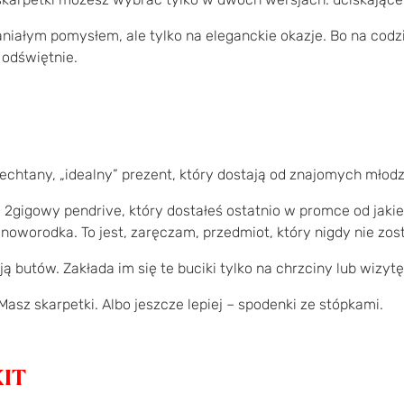
paniałym pomysłem, ale tylko na eleganckie okazje. Bo na cod
 odświętnie.
echtany, „idealny” prezent, który dostają od znajomych młodz
ój 2gigowy pendrive, który dostałeś ostatnio w promce od jak
 noworodka. To jest, zaręczam, przedmiot, który nigdy nie zo
ą butów. Zakłada im się te buciki tylko na chrzciny lub wizy
Masz skarpetki. Albo jeszcze lepiej – spodenki ze stópkami.
KIT