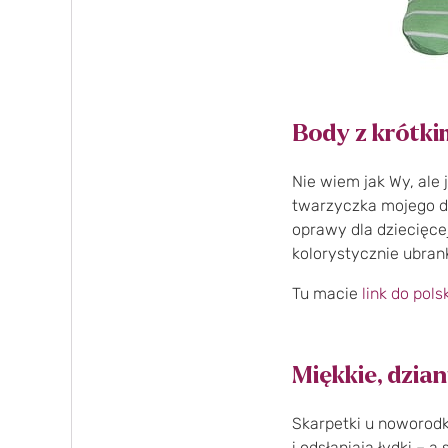
Body z krótki
Nie wiem jak Wy, ale 
twarzyczka mojego dz
oprawy dla dziecięcej
kolorystycznie ubran
Tu macie
link do pols
Miękkie, dzia
Skarpetki u noworodk
i odsłaniają łydki – 