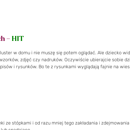
ch –
HIT
luster w domu i nie muszę się potem oglądać. Ale dziecko widzę
orków, zdjęć czy nadruków. Oczywiście ubierajcie sobie dzie
pisów i rysunków. Bo te z rysunkami wyglądają fajnie na wiesz
ki ze stópkami i od razu mniej tego zakładania i zdejmowania
 lub spadające.