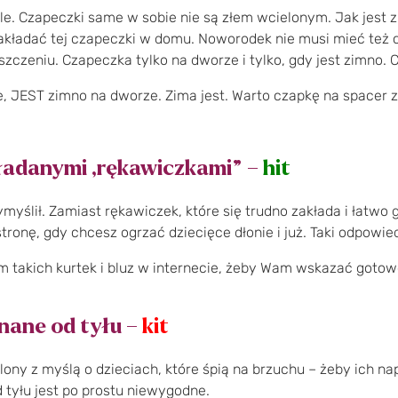
e. Czapeczki same w sobie nie są złem wcielonym. Jak jest zim
kładać tej czapeczki w domu. Noworodek nie musi mieć też cza
czeniu. Czapeczka tylko na dworze i tylko, gdy jest zimno. Czy
e, JEST zimno na dworze. Zima jest. Warto czapkę na spacer z
ładanymi „rękawiczkami” –
hit
myślił. Zamiast rękawiczek, które się trudno zakłada i łatwo 
tronę, gdy chcesz ogrzać dziecięce dłonie i już. Taki odpowie
m takich kurtek i bluz w internecie, żeby Wam wskazać gotowc
inane od tyłu –
kit
ony z myślą o dzieciach, które śpią na brzuchu – żeby ich na
 tyłu jest po prostu niewygodne.