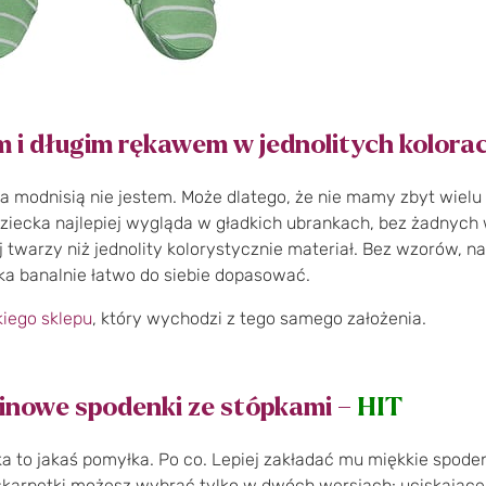
m i długim rękawem w jednolitych kolora
ja modnisią nie jestem. Może dlatego, że nie mamy zbyt wielu 
iecka najlepiej wygląda w gładkich ubrankach, bez żadnych wz
 twarzy niż jednolity kolorystycznie materiał. Bez wzorów, na
ka banalnie łatwo do siebie dopasować.
kiego sklepu
, który wychodzi z tego samego założenia.
ninowe spodenki ze stópkami –
HIT
a to jakaś pomyłka. Po co. Lepiej zakładać mu miękkie spoden
a skarpetki możesz wybrać tylko w dwóch wersjach: uciskające