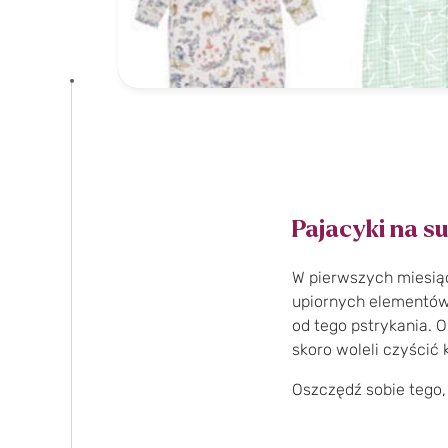
Pajacyki na s
W pierwszych miesiąc
upiornych elementów d
od tego pstrykania. O
skoro woleli czyścić 
Oszczędź sobie tego,