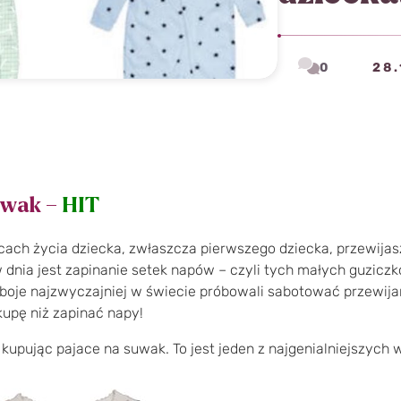
0
28.
uwak –
HIT
ach życia dziecka, zwłaszcza pierwszego dziecka, przewijasz 
nia jest zapinanie setek napów – czyli tych małych guziczków,
boje najzwyczajniej w świecie próbowali sabotować przewijani
kupę niż zapinać napy!
 kupując pajace na suwak. To jest jeden z najgenialniejszych 