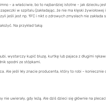
no – a właściwie, bo to najbardziej istotne – jak dziecku je
peczki w szpitalu (zakładając, że nie ma klęski żywiołowej i 
li jeśli jest np. 19’C i nikt o zdrowych zmysłach nie zakłada 
ałożyć. Na przykład taką:
gubi, wystarczy kupić bluzę, kurtkę lub pajaca z długimi ręka
dnik spodni ze stópkami.
a. Ale jeśli Wy znacie producenta, który to robi – koniecznie
py nie uwierały, gdy leżą. Ale dziś dzieci się głównie na ple