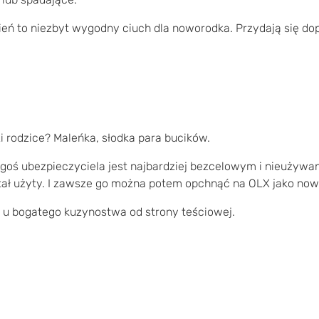
zień to niezbyt wygodny ciuch dla noworodka. Przydają się do
i rodzice? Maleńka, słodka para bucików.
iegoś ubezpieczyciela jest najbardziej bezcelowym i nieużywa
stał użyty. I zawsze go można potem opchnąć na OLX jako now
tę u bogatego kuzynostwa od strony teściowej.