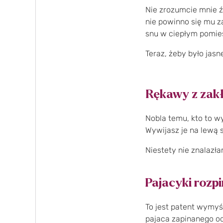
Nie zrozumcie mnie źl
nie powinno się mu za
snu w ciepłym pomiesz
Teraz, żeby było jasn
Rękawy z zak
Nobla temu, kto to wy
Wywijasz je na lewą s
Niestety nie znalazła
Pajacyki rozp
To jest patent wymyśl
pajaca zapinanego od