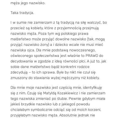
męża jego nazwisko.
Taka tradycja.
I w sumie nie zamierzam z tą tradycją na siłę walczyć, bo
przecież są kobiety, które z przyjemnością przejmują
nazwisko męża. Poza tym wg polskiego prawa
małżeństwo może przyjąć dowolne nazwisko (tak, mogą
przyjąć nazwisko żony) a i dziecko wcale nie musi mieć
nazwiska ojca. Dla mnie podstawą nowoczesnego,
oświeconego społeczeństwa jest właśnie to PRAWO do
decydowania w zgodzie z ideą równości płci. A już to, jak
sobie dane małżeństwo bądź konkretni rodzice
zdecydują – to ich sprawa. Byle by nikt nie czuł się
zmuszony do stawiania wyżej mężczyzny niż kobiety.
Dla mnie moje nazwisko jest częścią mnie, identyfikuję
się z nim. Czuję się Matyldą Kozakiewicz i nie zamierzam
tego nazwiska zmieniać po ślubie. Pewnie gdybym miała
jakieś brzydkie nazwisko lub z jakiegoś powodu
chciałabym symbolicznie odciąć się od moich korzeni,
przyjęłabym nazwisko męża. Absolutnie jednak nie