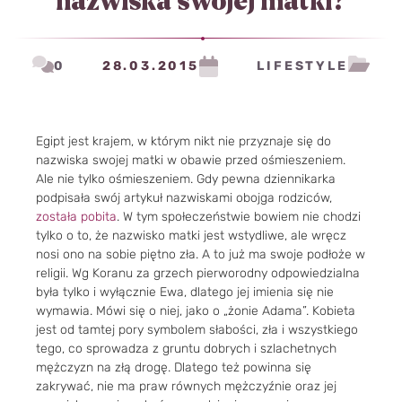
nazwiska swojej matki?
0
28.03.2015
LIFESTYLE
Egipt jest krajem, w którym nikt nie przyznaje się do
nazwiska swojej matki w obawie przed ośmieszeniem.
Ale nie tylko ośmieszeniem. Gdy pewna dziennikarka
podpisała swój artykuł nazwiskami obojga rodziców,
została pobita
. W tym społeczeństwie bowiem nie chodzi
tylko o to, że nazwisko matki jest wstydliwe, ale wręcz
nosi ono na sobie piętno zła. A to już ma swoje podłoże w
religii. Wg Koranu za grzech pierworodny odpowiedzialna
była tylko i wyłącznie Ewa, dlatego jej imienia się nie
wymawia. Mówi się o niej, jako o „żonie Adama”. Kobieta
jest od tamtej pory symbolem słabości, zła i wszystkiego
tego, co sprowadza z gruntu dobrych i szlachetnych
mężczyzn na złą drogę. Dlatego też powinna się
zakrywać, nie ma praw równych mężczyźnie oraz jej