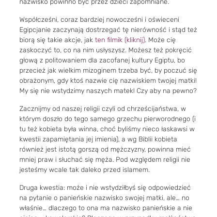
nazwisko powinno być przez dzieci zapomniane.
Współcześni, coraz bardziej nowocześni i oświeceni
Egipcjanie zaczynają dostrzegać tę nierówność i stąd też
biorą się takie akcje, jak
ten filmik (kliknij)
. Może cię
zaskoczyć to, co na nim usłyszysz. Możesz też pokręcić
głową z politowaniem dla zacofanej kultury Egiptu, bo
przecież jak wielkim mizoginem trzeba być, by poczuć się
obrażonym, gdy ktoś nazwie cię nazwiskiem twojej matki!
My się nie wstydzimy naszych matek! Czy aby na pewno?
Zacznijmy od naszej religii czyli od chrześcijaństwa, w
którym doszło do tego samego grzechu pierworodnego (i
tu też kobieta była winna, choć byliśmy nieco łaskawsi w
kwestii zapamiętania jej imienia), a wg Biblii kobieta
również jest istotą gorszą od mężczyzny, powinna mieć
mniej praw i słuchać się męża. Pod względem religii nie
jesteśmy wcale tak daleko przed islamem.
Druga kwestia: może i nie wstydziłbyś się odpowiedzieć
na pytanie o panieńskie nazwisko swojej matki, ale… no
właśnie… dlaczego to ona ma nazwisko panieńskie a nie