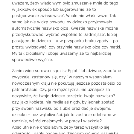
uważam, żeby właściwym było zmuszanie mnie do tego
w jakikolwiek sposób lub sugerowanie, że to
postępowanie „właściwsze”. Wcale nie właściwsze. Tak
samo jak nie widzę powodu, by dziecko przyjmowało
automatycznie nazwisko ojca. Kwestię nazwiska można
przedyskutować, wybrać wspólnie to „ładniejsze”, lepiej
pasujące do dziecka – a w przypadku braku zgody – po
prostu wylosować, czy przyjmie nazwisko ojca czy matki.
My tak zrobiliśmy i oboje uważamy, że to najbardziej
sprawiedliwe wyjście.
Zanim więc surowo osądzisz Egipt i ich dziwne, zacofane
zwyczaje, zastanów się, czy i w naszym wspaniałym,
nowoczesnym kraju nie pokutują jeszcze pozostałości po
patriarchacie. Czy, jako mężczyzna, nie uznajesz za
oczywiste, że twoje dziecko przejmie twoje nazwisko? I
czy, jako kobieta, nie myślałaś nigdy, by jednak zostać
przy swoim nazwisku po ślubie oraz dać je swojemu
dziecku – bez wątpliwości, jak to zostanie odebrane w
rodzinie, wśród znajomych, w pracy i w szkole?
Absolutnie nie chciałabym, żeby teraz wszystko się
odwróciło i nagle nadawano dzieciom głównie nazwiska