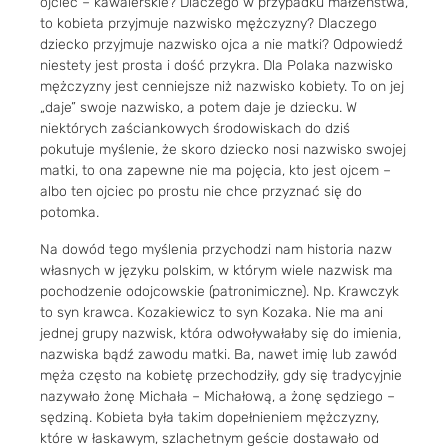
ojciec – kawalerskie? Dlaczego w przypadku małżeństwa,
to kobieta przyjmuje nazwisko mężczyzny? Dlaczego
dziecko przyjmuje nazwisko ojca a nie matki? Odpowiedź
niestety jest prosta i dość przykra. Dla Polaka nazwisko
mężczyzny jest cenniejsze niż nazwisko kobiety. To on jej
„daje” swoje nazwisko, a potem daje je dziecku. W
niektórych zaściankowych środowiskach do dziś
pokutuje myślenie, że skoro dziecko nosi nazwisko swojej
matki, to ona zapewne nie ma pojęcia, kto jest ojcem –
albo ten ojciec po prostu nie chce przyznać się do
potomka.
Na dowód tego myślenia przychodzi nam historia nazw
własnych w języku polskim, w którym wiele nazwisk ma
pochodzenie odojcowskie (patronimiczne). Np. Krawczyk
to syn krawca. Kozakiewicz to syn Kozaka. Nie ma ani
jednej grupy nazwisk, która odwoływałaby się do imienia,
nazwiska bądź zawodu matki. Ba, nawet imię lub zawód
męża często na kobietę przechodziły, gdy się tradycyjnie
nazywało żonę Michała – Michałową, a żonę sędziego –
sędziną. Kobieta była takim dopełnieniem mężczyzny,
które w łaskawym, szlachetnym geście dostawało od