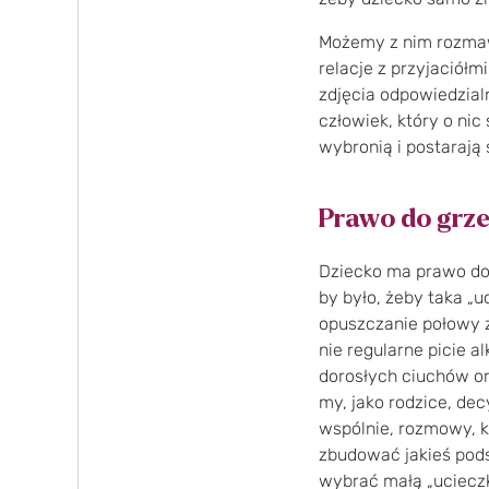
Możemy z nim rozmawi
relacje z przyjaciół
zdjęcia odpowiedzial
człowiek, który o ni
wybronią i postarają 
Prawo do grz
Dziecko ma prawo do 
by było, żeby taka „u
opuszczanie połowy z
nie regularne picie a
dorosłych ciuchów or
my, jako rodzice, de
wspólnie, rozmowy, 
zbudować jakieś pod
wybrać małą „ucieczkę