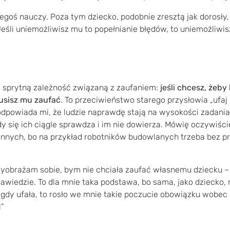
zegoś nauczy. Poza tym dziecko, podobnie zresztą jak dorosły
eśli uniemożliwisz mu to popełnianie błędów, to uniemożliwis
 sprytną zależność związaną z zaufaniem:
jeśli chcesz, żeby
usisz mu zaufać
. To przeciwieństwo starego przysłowia „ufaj 
dpowiada mi, że ludzie naprawdę stają na wysokości zadania
dy się ich ciągle sprawdza i im nie dowierza. Mówię oczywiści
dzinnych, bo na przykład robotników budowlanych trzeba bez 
yobrażam sobie, bym nie chciała zaufać własnemu dziecku – n
awiedzie. To dla mnie taka podstawa, bo sama, jako dziecko, 
gdy ufała, to rosło we mnie takie poczucie obowiązku wobec n
!”