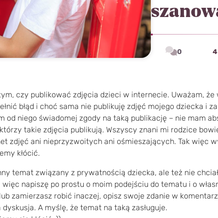
szanow
0
4
 tym, czy publikować zdjęcia dzieci w internecie. Uważam, że 
łnić błąd i choć sama nie publikuję zdjęć mojego dziecka i z
am od niego świadomej zgody na taką publikację – nie mam abs
tórzy takie zdjęcia publikują. Wszyscy znani mi rodzice bowi
et zdjęć ani nieprzyzwoitych ani ośmieszających. Tak więc wy
iemy kłócić.
nny temat związany z prywatnością dziecka, ale też nie chci
 więc napiszę po prostu o moim podejściu do tematu i o własn
z lub zamierzasz robić inaczej, opisz swoje zdanie w komenta
 dyskusja. A myślę, że temat na taką zasługuje.