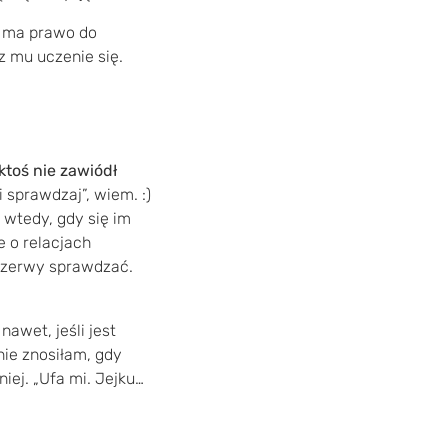
, ma prawo do
z mu uczenie się.
 ktoś nie zawiódł
i sprawdzaj”, wiem. :)
 wtedy, gdy się im
e o relacjach
przerwy sprawdzać.
awet, jeśli jest
nie znosiłam, gdy
iej. „Ufa mi. Jejku…