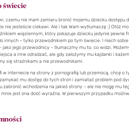
 świecie
wi, czemu nie mam zamiaru bronić mojemu dziecku dostępu d
e nie jesteście ciekawi. Ale i tak Wam wytłumaczę :) Otóż m
ażnikiem więziennym, który pokazuje dziecku jedynie pewne f
o innych – tylko przewodnikiem po tym świecie. I niech sobie
– jako jego przewodnicy – tłumaczmy mu to, co widzi. Możem
jsca a inne odradzać, ale gdy założymy mu kajdanki i każemy
my się strażnikami a nie przewodnikami.
i w internecie na strony z pornografią lub przemocą, chcę o 
 zamykać mu dostęp do tych stron i zamiatać problem pod dy
zabronić wchodzenia na jakieś strony – ale nie mogę mu teg
a mnie jest ona dość wyraźna. W pierwszym przypadku możliwa
mności