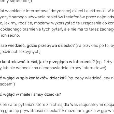
iemy się kłócić ;))
iał w ankiecie internetowej dotyczącej dzieci i elektroniki. 
tyczyć samego używania tabletów i telefonów przez najmłods
o, jak my, rodzice, możemy wykorzystać te urządzenia do ko
 dokładnego brzmienia tych pytań, ale nie ma to teraz żadneg
 ich sedno.
sze wiedzieć, gdzie przebywa dziecko?
(na przykład po to, by
godzinach lekcyjnych)
 kontrolować treści, jakie przegląda w internecie?
(np. żeby 
y lub nie wchodził na nieodpowiednie strony internetowe)
ć wgląd w spis kontaktów dziecka?
(np. żeby wiedzieć, czy ni
osobami)
ć wgląd w maile i smsy dziecka?
eli na te pytania? Które z nich są dla Was racjonalnymi opcja
ną granicę prywatności dziecka? A może tam, gdzie w grę wc