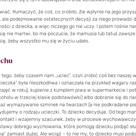
ać, tłumaczyć, że coś, co zrobiło, źle wpłynie na jego przysz
mi, ale podejmowanie ostatecznych decyzji za niego prowadzi 
ności z dziecka, a więc niczego go nie uczy. I potem rośnie 
c się nie martwi, bo ma poczucie, że mamusia lub tatuś zawsz
się, żeby wszystko mu się w życiu udało.
echu
tego, żeby czasem nam „uciec”, czyli zrobić coś bez naszej wi
cieczka” była nieszkodliwa i oznaczała na przykład wagary raz
ajęć w roku), kupienie z kumplem piwa w supermarkecie i po
lkoholu w trzeciej klasie podstawówki) albo dobranie się do na
az wymazywanie szminek na twarzach (a nie podkradanie pien
cydujemy o rodzaju ucieczki. To dziecko decyduje. Od tego m
kontakt i wzajemny szacunek, żeby w procesie wychowawcz
stawy dobrego wychowania, które pomogą dziecku podjąć słu
” zamiast dużej. Ale wciąż – to nie my, to dziecko musi podj