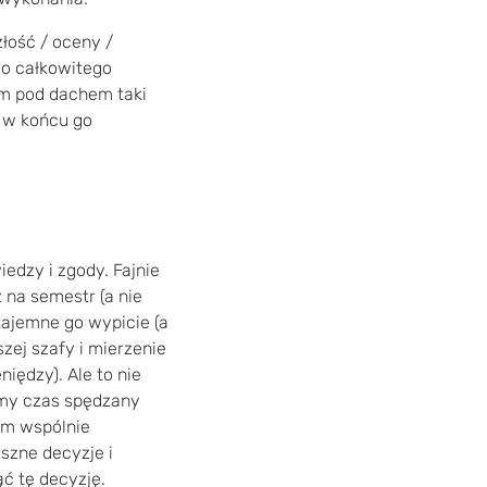
łość / oceny /
do całkowitego
nam pod dachem taki
e w końcu go
edzy i zgody. Fajnie
 na semestr (a nie
tajemne go wypicie (a
szej szafy i mierzenie
iędzy). Ale to nie
amy czas spędzany
ym wspólnie
szne decyzje i
ąć tę decyzję.