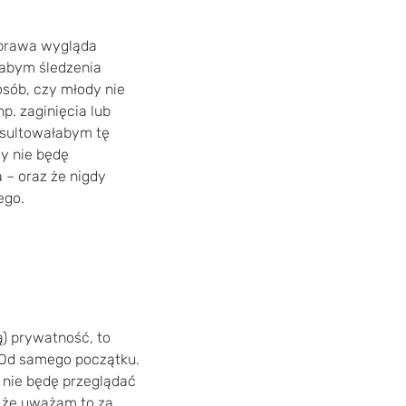
sprawa wygląda
ałabym śledzenia
osób, czy młody nie
p. zaginięcia lub
nsultowałabym tę
dy nie będę
 – oraz że nigdy
ego.
) prywatność, to
 Od samego początku.
 nie będę przeglądać
, że uważam to za