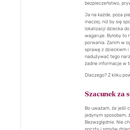
bezpieczeństwo, pryw
Ja na każde, poza p
inaczej, niż by się 
lokalizacji dziecka 
wagaruje. Byłoby to 
porwania. Zanim w og
sprawę z dzieckiem i 
nadużywać tego narzę
żadne informacje w t
Dlaczego? Z kilku p
Szacunek za 
Bo uważam, że jeśli
jedynym sposobem, ż
Bezwzględnie. Nie ch
poczty i smsów dzieck