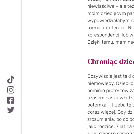
niewłaściwe – ale te
moim dziecięcym pam
wypowiedziałabym na g
forma autoterapii. N
korespondencji lub w
Dzięki temu, mam nadz
Chroniąc dziec
Oczywiście jest taki 
niemowlęcy. Dziecko 
pomimo protestów zan
czasem nasza władza
potomka – trzeba tę o
coraz więcej. Gdy dzi
zrozumienia, po co do
jako rodzice, 7 lat n
żeby dziecko samo zm