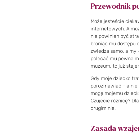
Przewodnik po
Może jesteście cieka
internetowych. A moż
nie powinien być str
broniąc mu dostępu d
zwiedza samo, a my 
polecać mu pewne mie
muzeum, to już staje
Gdy moje dziecko traf
porozmawiać – a nie
mogę mojemu dziecku 
Czujecie różnicę? Dl
drugim nie.
Zasada wzaje