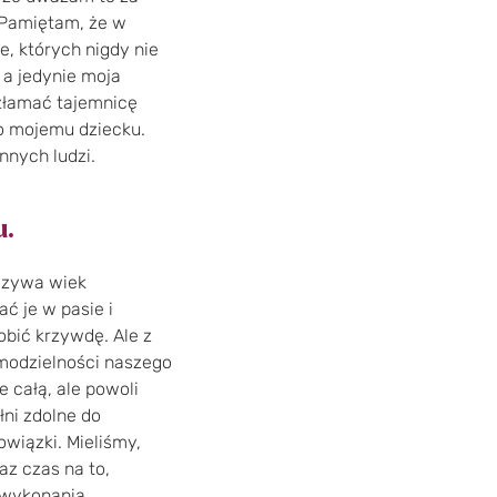
 Pamiętam, że w
, których nigdy nie
 a jedynie moja
 złamać tajemnicę
go mojemu dziecku.
nnych ludzi.
u.
nazywa wiek
ć je w pasie i
bić krzywdę. Ale z
modzielności naszego
e całą, ale powoli
łni zdolne do
owiązki. Mieliśmy,
az czas na to,
ewykonania.