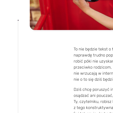
To nie będzie tekst o
naprawdę trudno pope
robić póki nie uzysk
przeciwko rodzicom, k
nie wrzucają w intern
nie o to się dziś będz
Dziś chcę poruszyć i
osądzać ani pouczać,
Ty, czytelniku, robis
z tego konstruktywna