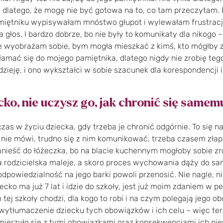
ż dlatego, że mogę nie być gotowa na to, co tam przeczytam.
iętniku wypisywałam mnóstwo głupot i wylewałam frustracje
łos. I bardzo dobrze, bo nie były to komunikaty dla nikogo –
ie wyobrażam sobie, bym mogła mieszkać z kimś, kto mógłby
łamać się do mojego pamiętnika, dlatego nigdy nie zrobię te
ieję, i ono wykształci w sobie szacunek dla korespondencji i
ko, nie uczysz go, jak chronić się samem
czas w życiu dziecka, gdy trzeba je chronić odgórnie. To się 
nie mówi, trudno się z nim komunikować, trzeba czasem złapa
ieść do łóżeczka, bo na blacie kuchennym mogłoby sobie zro
 rodzicielska maleje, a skoro proces wychowania dąży do sa
dpowiedzialność na jego barki powoli przenosić. Nie nagle, ni
ecko ma już 7 lat i idzie do szkoły, jest już moim zdaniem w pe
 tej szkoły chodzi, dla kogo to robi i na czym polegają jego ob
a wytłumaczenie dziecku tych obowiązków i ich celu – więc ter
ierzyło się z tymi obowiązkami oraz konsekwencjami ich ni