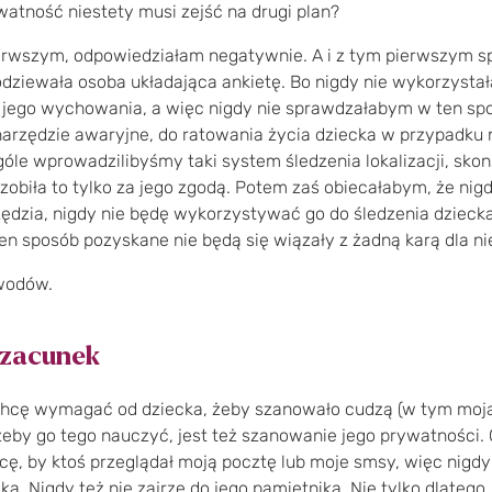
atność niestety musi zejść na drugi plan?
ierwszym, odpowiedziałam negatywnie. A i z tym pierwszym 
spodziewała osoba układająca ankietę. Bo nigdy nie wykorzyst
do jego wychowania, a więc nigdy nie sprawdzałabym w ten sp
narzędzie awaryjne, do ratowania życia dziecka w przypadku n
óle wprowadzilibyśmy taki system śledzenia lokalizacji, sko
zobiła to tylko za jego zgodą. Potem zaś obiecałabym, że nig
dzia, nigdy nie będę wykorzystywać go do śledzenia dziecka
en sposób pozyskane nie będą się wiązały z żadną karą dla ni
owodów.
szacunek
 chcę wymagać od dziecka, żeby szanowało cudzą (w tym moją
eby go tego nauczyć, jest też szanowanie jego prywatności.
cę, by ktoś przeglądał moją pocztę lub moje smsy, więc nigdy
a. Nigdy też nie zajrzę do jego pamiętnika. Nie tylko dlatego