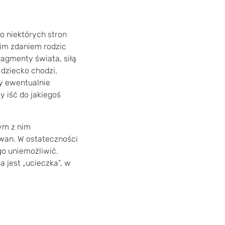
o niektórych stron
oim zdaniem rodzic
ragmenty świata, siłą
 dziecko chodzi,
y ewentualnie
 iść do jakiegoś
tym z nim
wan. W ostateczności
o uniemożliwić.
 jest „ucieczka”, w