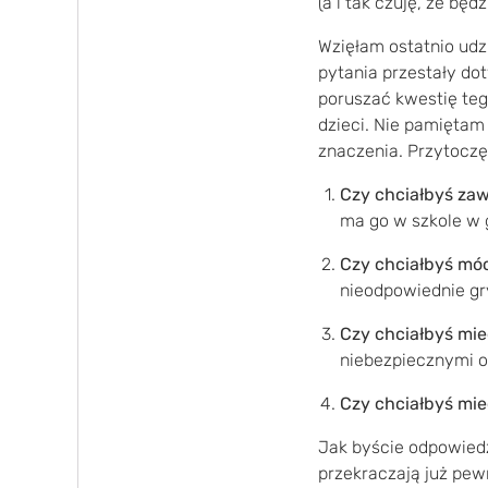
(a i tak czuję, że będz
Wzięłam ostatnio udz
pytania przestały do
poruszać kwestię teg
dzieci. Nie pamiętam
znaczenia. Przytoczę
Czy chciałbyś zaw
ma go w szkole w 
Czy chciałbyś móc
nieodpowiednie gr
Czy chciałbyś mie
niebezpiecznymi 
Czy chciałbyś mie
Jak byście odpowiedzi
przekraczają już pew