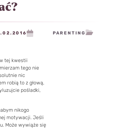
ać?
.02.2016
PARENTING
w tej kwestii
amierzam tego nie
olutnie nic
em robią to z głową,
luzujcie pośladki,
ałabym nikogo
ej motywacji. Jeśli
rzu. Może wywiąże się