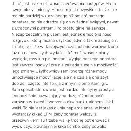
„Life” jest brak możliwości save’owania postępów. Ma to
swoje plusy i minusy. Minusem jest oczywiście to, że nie
ma nic bardziej wkurzającego niż śmierć naszego
bohatera, bo nie odradza się on w żadnej świątyni, nawet
z utraconymi punktami. Po prostu ginie na zawsze.
Niezaprzeczalnym plusem jest jednak emocjonalność
rozgrywki, którą można uzyskać jedynie takim zabiegiem.
Trochę razi, że w dzisiejszych czasach nie wprowadzono
już do najnowszych wydań „Life” możliwości zmiany
wyglądu, rasy lub płci postaci. Wygląd naszego bohatera
jest zawsze losowy i gra nie zakłada zupełnie możliwości
jego zmiany. Użytkownicy sami tworzą różne mody
umożliwiające modyfikacje, ale nie działają one zbyt
dobrze i często interferują z innymi elementami gry.
Sam sposób sterowania jest bardzo intuicyjny, prosty, a
jednocześnie pozwalający na dużą różnorodność
zarówno w kwestii tworzenia ekwipunku, alchemii jak i
walki. To nie jest jakaś głupia napierdalanka, w której
wystarczy klikać LPM, żeby bohater walczył z
przeciwnikiem. Tu trzeba walkę trochę potrenować i
wyćwiczyć przynajmniej kilka kombo, żeby powalić