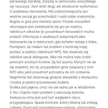
pierwszego bandytę. Zresztą w samouczku wszystkiego
się nauczysz. Jest dość długi, ale skutecznie wytłumaczy
Ci podstawy sterowania. Mój czteromiesięczny syn
właśnie zaczął go przechodzić i radzi sobie znakomicie.
Bugów w grze jest niestety sporo. Przede wszystkim
wkurzające jest zawieszanie się gry po wypiciu
niektórych eliksirów (w poradnikach fanowskich można
znaleźć informacje o wadliwych pokarmach) albo
blokowanie się w teksturach, gdy bohater wstaje z łóżka.
Pamiętam, że miałam też problem z kontrolą mojej
postaci w pobliżu niektórych NPC. Nie otwierały się
niektóre opcje dialogowe. Albo nie można było zrobić
pewnych prostych kroków. Są też questy, których nie da
się wypełnić, bo np. przypadkiem ginie związany z nimi
NPC albo jakiś przedmiot potrzebny do ich zrobienia.
Nagminnie też obserwuję ginięcie skarpetek z ekwipunku
i trzeba je potem przywoływać kodami.
Grafika jest piękna, choć nie tak ładna jak w Wiedźminie
3. No i często mam problem z saturacją kolorów.
Zwłaszcza zima jest pod tym względem nieco
przygnębiająca. Spada kontrast, kolory bledną lub znikają
całkiem. Świat jest zaprojektowany pięknie, różnorodnie,