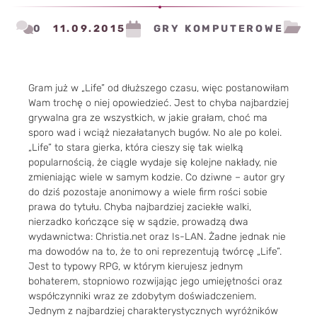
0
11.09.2015
GRY KOMPUTEROWE
Gram już w „Life” od dłuższego czasu, więc postanowiłam
Wam trochę o niej opowiedzieć. Jest to chyba najbardziej
grywalna gra ze wszystkich, w jakie grałam, choć ma
sporo wad i wciąż niezałatanych bugów. No ale po kolei.
„Life” to stara gierka, która cieszy się tak wielką
popularnością, że ciągle wydaje się kolejne nakłady, nie
zmieniając wiele w samym kodzie. Co dziwne – autor gry
do dziś pozostaje anonimowy a wiele firm rości sobie
prawa do tytułu. Chyba najbardziej zaciekłe walki,
nierzadko kończące się w sądzie, prowadzą dwa
wydawnictwa: Christia.net oraz Is-LAN. Żadne jednak nie
ma dowodów na to, że to oni reprezentują twórcę „Life”.
Jest to typowy RPG, w którym kierujesz jednym
bohaterem, stopniowo rozwijając jego umiejętności oraz
współczynniki wraz ze zdobytym doświadczeniem.
Jednym z najbardziej charakterystycznych wyróżników