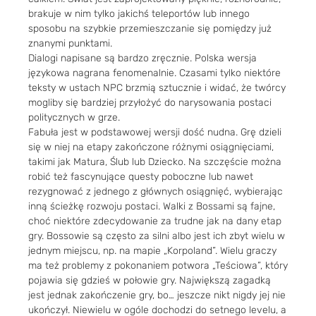
brakuje w nim tylko jakichś teleportów lub innego
sposobu na szybkie przemieszczanie się pomiędzy już
znanymi punktami.
Dialogi napisane są bardzo zręcznie. Polska wersja
językowa nagrana fenomenalnie. Czasami tylko niektóre
teksty w ustach NPC brzmią sztucznie i widać, że twórcy
mogliby się bardziej przyłożyć do narysowania postaci
politycznych w grze.
Fabuła jest w podstawowej wersji dość nudna. Grę dzieli
się w niej na etapy zakończone różnymi osiągnięciami,
takimi jak Matura, Ślub lub Dziecko. Na szczęście można
robić też fascynujące questy poboczne lub nawet
rezygnować z jednego z głównych osiągnięć, wybierając
inną ścieżkę rozwoju postaci. Walki z Bossami są fajne,
choć niektóre zdecydowanie za trudne jak na dany etap
gry. Bossowie są często za silni albo jest ich zbyt wielu w
jednym miejscu, np. na mapie „Korpoland”. Wielu graczy
ma też problemy z pokonaniem potwora „Teściowa”, który
pojawia się gdzieś w połowie gry. Największą zagadką
jest jednak zakończenie gry, bo… jeszcze nikt nigdy jej nie
ukończył. Niewielu w ogóle dochodzi do setnego levelu, a