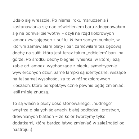
Udało się wreszcie. Po niemal roku marudzenia i
zastanawiania się nad oświetleniem baru zdecydowałam
się na pomysł pierwotny – czyli na rząd kolorowych
lampek zwisających z sufitu. W tym samym punkcie, w
którym zamawiałam blaty i bar, zamówiłam też dębową
dechę na sufit, która jest teraz takim „odbiciem” baru na
górze. Po środku dechy biegnie rynienka, w której leżą
kable od lampek, wychodzące z pięciu, symetrycznie
wywierconych dziur. Same lampki są identyczne, wiszące
na tej samej wysokości, za to w różnokolorowych
kloszach, które perspektywicznie pewnie będę zmieniać,
jeśli mi się znudzą.
To są właśnie plusy dość stonowanego, „nudnego”
wnętrza o białych ścianach, białej podłodze i prostych,
drewnianych blatach – że kolor tworzymy tylko
dodatkami, które bardzo łatwo zmieniać w zależności od
nastroju :)