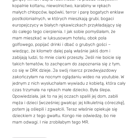
kopalnie koltanu, niewolnictwo, karabiny w rękach
małych chłopców, łapówki, terror i parę bogatych enklaw
postkolonialnych, w których mieszkają grubi, bogaci
europejczycy w białych rękawiczkach przykładający się
do całego tego cierpienia. I jak sobie pomyślałam, że
mam mieszkać w luksusowym hotelu, obok pola
golfowego, popijać drinki i dbać o grubych gości –
wiedząc, że kilometr dalej palą właśnie jakiś dom i
zabijają ludzi, to mnie ciarki przeszły. Jeśli nie boicie się
takich tematów, to zachęcam do zapoznania się z tym,
co się w DRK dzieje. Ja swój risercz przedwyjazdowy
zakończyłam na nocnym oglądaniu wideo na youtubie. W
jednym z nich wysłuchałam wywiadu z kobietą, która cały
czas trzymała na rękach małe dziecko. Była ślepa.
Opowiedziała, jak to na jej oczach spalili jej dom, zabili
męża i dzieci (wcześniej gwałcąc jej kilkuletnią córeczkę),
potem ją oślepili i zgwałcili. Teraz właśnie opiekuje się
dzieckiem z tego gwałtu. Kongo nie odwiedzę, bo nie
mam odwagi. I nie zrobiłabym tego MR.