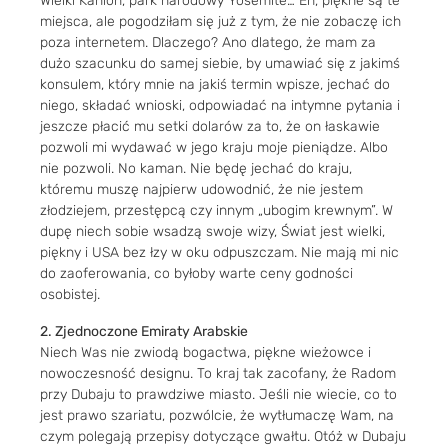
Wielki Kanion, park narodowy Yosemite… Eh, piękne są te
miejsca, ale pogodziłam się już z tym, że nie zobaczę ich
poza internetem. Dlaczego? Ano dlatego, że mam za
dużo szacunku do samej siebie, by umawiać się z jakimś
konsulem, który mnie na jakiś termin wpisze, jechać do
niego, składać wnioski, odpowiadać na intymne pytania i
jeszcze płacić mu setki dolarów za to, że on łaskawie
pozwoli mi wydawać w jego kraju moje pieniądze. Albo
nie pozwoli. No kaman. Nie będę jechać do kraju,
któremu muszę najpierw udowodnić, że nie jestem
złodziejem, przestępcą czy innym „ubogim krewnym”. W
dupę niech sobie wsadzą swoje wizy, Świat jest wielki,
piękny i USA bez łzy w oku odpuszczam. Nie mają mi nic
do zaoferowania, co byłoby warte ceny godności
osobistej.
2. Zjednoczone Emiraty Arabskie
Niech Was nie zwiodą bogactwa, piękne wieżowce i
nowoczesność designu. To kraj tak zacofany, że Radom
przy Dubaju to prawdziwe miasto. Jeśli nie wiecie, co to
jest prawo szariatu, pozwólcie, że wytłumaczę Wam, na
czym polegają przepisy dotyczące gwałtu. Otóż w Dubaju