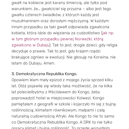
gwałt na kobiecie jest karany śmiercią, ale tylko pod
warunkiem, że… gwałciciel się przyzna – albo jest tego
gwałtu czterech świadków, z których każdy jest
muzułmaninem oraz dorosłym mężczyzną. W każdym
innym przypadku za taki gwałt odpowiada zgwałcona
kobieta, która idzie do więzienia za cudzołóstwo (
jak np.
w tym głośnym przypadku pewnej Norweżki, którą
zgwałcono w Dubaju
). Tak to jest, drogie dzieci, gdy religia
decyduje o prawie. Tak to jest, gdy krajem rządzi
brakujące ogniwo w ewolucji. Nie głosuję na Korwina, nie
latam do Dubaju. Amen.
3. Demokratyczna Republika Kongo.
Opowiem Wam mały epizod z mojego życia sprzed kilku
lat. Otóż pojawiła się wtedy taka możliwość, że na kilka
lat polecielibyśmy z Mścisławem do Kongo, żeby
poprowadzić hotel w miejscowości Kolwezi. Kongo
pamiętałam z geografii w szkole i kojarzyło mi się z bujną
roślinnością, klimatem równikowym, małpami i całą
naturalną cudownością Afryki. Ale Kongo to nie to samo
co Demokratyczna Rebublika Kongo. A DRK to nie tylko
gorący klimat i bujna roślinność. To przede wszystkim