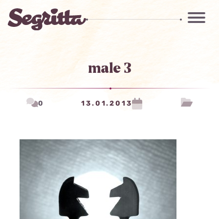
male 3
0
13.01.2013