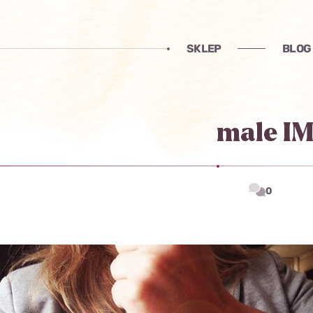
SKLEP
BLOG
male I
0