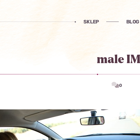
SKLEP
BLOG
male I
0