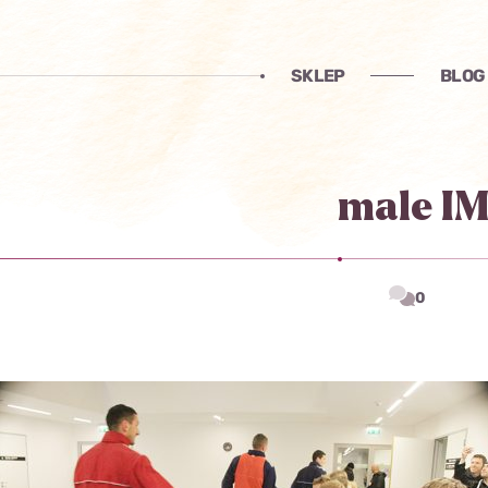
SKLEP
BLOG
male I
0