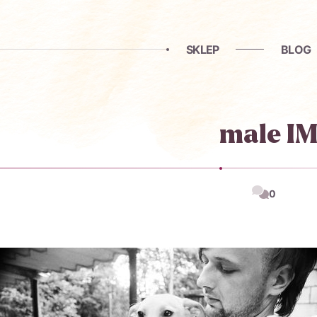
SKLEP
BLOG
male I
0