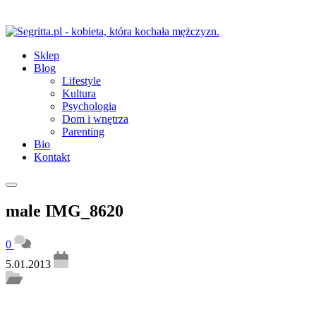
Sklep
Blog
Lifestyle
Kultura
Psychologia
Dom i wnętrza
Parenting
Bio
Kontakt
male IMG_8620
0
5.01.2013