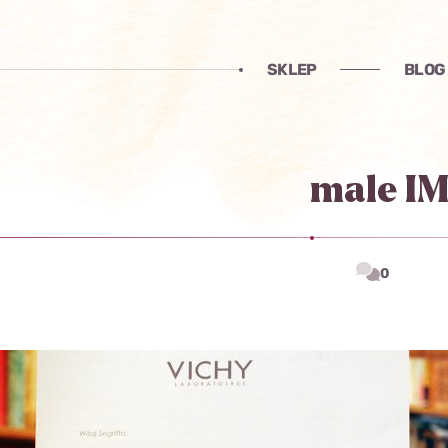
SKLEP
BLOG
male I
0