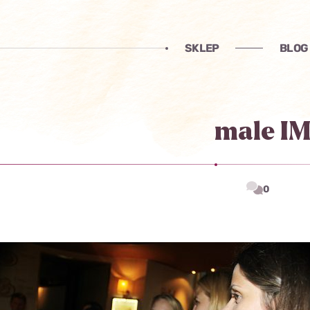
SKLEP
BLOG
male I
0