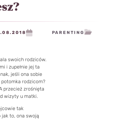
esz?
9.08.2018
PARENTING
itala swoich rodziców.
 i zupełnie jej ta
ak, jeśli ona sobie
ać potomka rodzicom?
A przecież zrośnięta
d wizyty u matki.
ojcowie tak
 jak to, ona swoją