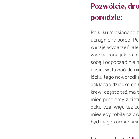
Pozwólcie, dr
porodzie:
Po kilku miesiącach 
upragniony poród. Por
wersję wydarzeń, ale
wyczerpana jak po ma
sobą i odpocząć nie 
nosić, wstawać do ni
łóżku tego noworodka 
odkładać dziecko do k
krew, często też ma 
mieć problemy z niet
obkurcza, więc też bo
miesięcy robiła człow
będzie go karmić włas