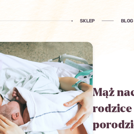
SKLEP
BLOG
Mąż nac
rodzice 
porodzie