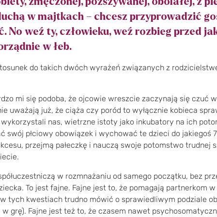
obiety, zmęczonej, pozszywanej, obolałej, z pi
eluchą w majtkach – chcesz przyprowadzić go
ć. No weź ty, człowieku, weź rozbieg przed jak
porządnie w łeb.
osunek do takich dwóch wyrażeń związanych z rodzicielst
ardzo mi się podoba, że ojcowie wreszcie zaczynają się czuć 
 nie uważają już, że ciąża czy poród to wyłącznie kobieca spraw
 wykorzystali nas, wietrzne istoty jako inkubatory na ich po
 swój płciowy obowiązek i wychować te dzieci do
jakiegoś 7
ukcesu, przejmą pałeczkę i nauczą swoje potomstwo trudnej s
ecie.
spółuczestniczą w rozmnażaniu od samego początku, bez prze
ziecka. To jest fajne. Fajne jest to, że pomagają partnerkom w 
o w tych kwestiach trudno mówić o sprawiedliwym podziale ob
w grę). Fajne jest też to, że czasem nawet psychosomatyczn