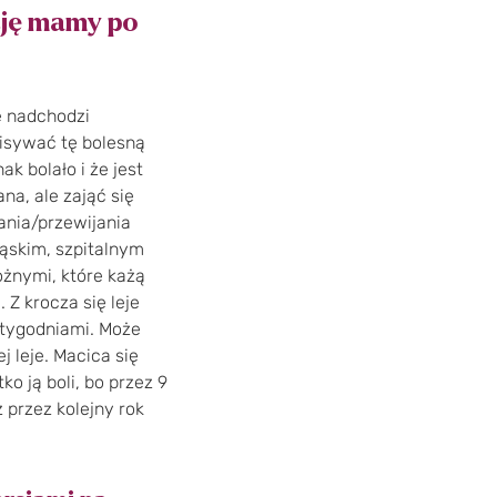
cję mamy po
e nadchodzi
pisywać tę bolesną
 bolało i że jest
na, ale zająć się
ania/przewijania
wąskim, szpitalnym
ożnymi, które każą
 Z krocza się leje
a tygodniami. Może
 leje. Macica się
o ją boli, bo przez 9
 przez kolejny rok