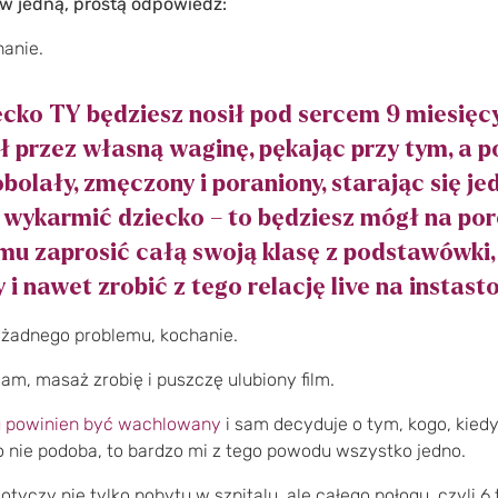
w jedną, prostą odpowiedź:
hanie.
ecko TY będziesz nosił pod sercem 9 miesięcy
 przez własną waginę, pękając przy tym, a 
obolały, zmęczony i poraniony, starając się j
wykarmić dziecko – to będziesz mógł na poró
mu zaprosić całą swoją klasę z podstawówki,
i nawet zrobić z tego relację live na instasto
 żadnego problemu, kochanie.
am, masaż zrobię i puszczę ulubiony film.
u powinien być wachlowany
i sam decyduje o tym, kogo, kiedy
 to nie podoba, to bardzo mi z tego powodu wszystko jedno.
yczy nie tylko pobytu w szpitalu, ale całego połogu, czyli 6 