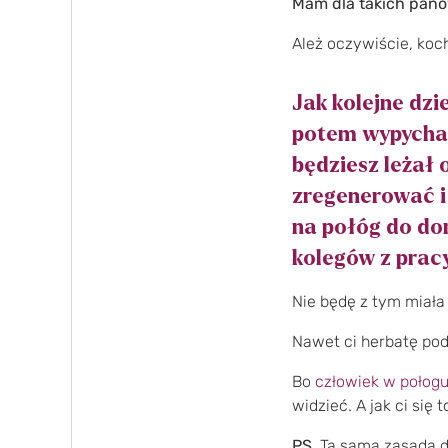
Mam dla takich panó
Ależ oczywiście, koc
Jak kolejne dzi
potem wypychał
będziesz leżał 
zregenerować i 
na połóg do do
kolegów z pracy 
Nie będę z tym miała
Nawet ci herbatę pod
Bo
człowiek w połog
widzieć. A jak ci się
PS.
Ta sama zasada dot