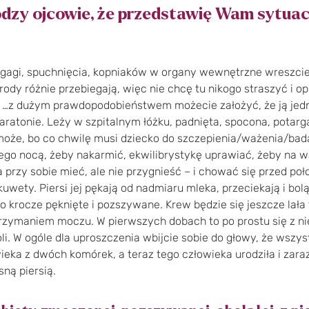
odzy ojcowie, że przedstawię Wam sytua
zgagi, spuchnięcia, kopniaków w organy wewnętrzne wreszci
ody różnie przebiegają, więc nie chcę tu nikogo straszyć i o
 …z dużym prawdopodobieństwem możecie założyć, że ją jednak
ratonie. Leży w szpitalnym łóżku, padnięta, spocona, potarga
może, bo co chwilę musi dziecko do szczepienia/ważenia/bad
ego nocą, żeby nakarmić, ekwilibrystykę uprawiać, żeby na 
przy sobie mieć, ale nie przygnieść – i chować się przed poł
uwety. Piersi jej pękają od nadmiaru mleka, przeciekają i bolą.
to krocze pęknięte i pozszywane. Krew będzie się jeszcze lał
rzymaniem moczu. W pierwszych dobach to po prostu się z niej
li. W ogóle dla uproszczenia wbijcie sobie do głowy, że wszystk
ieka z dwóch komórek, a teraz tego człowieka urodziła i zaraz
ną piersią.