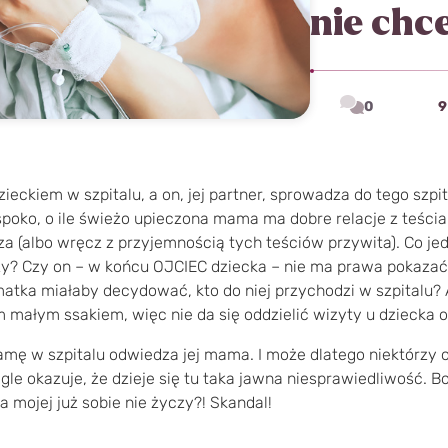
nie chc
0
dzieckiem w szpitalu, a on, jej partner, sprowadza do tego szp
poko, o ile świeżo upieczona mama ma dobre relacje z teściami
a (albo wręcz z przyjemnością tych teściów przywita). Co jedn
czy? Czy on – w końcu OJCIEC dziecka – nie ma prawa pokaz
matka miałaby decydować, kto do niej przychodzi w szpitalu? 
m małym ssakiem, więc nie da się oddzielić wizyty u dziecka o
mę w szpitalu odwiedza jej mama. I może dlatego niektórzy 
agle okazuje, że dzieje się tu taka jawna niesprawiedliwość. Bo
 mojej już sobie nie życzy?! Skandal!