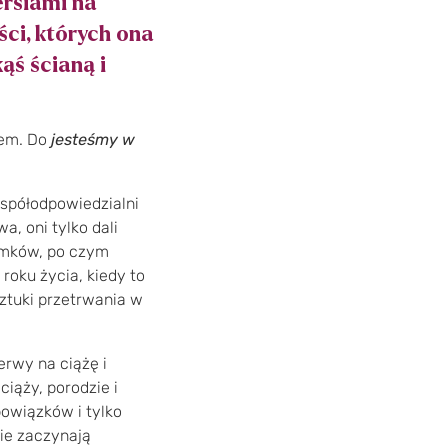
ersiami na
ści, których ona
ąś ścianą i
wem. Do
jesteśmy w
współodpowiedzialni
a, oni tylko dali
tomków, po czym
 roku życia, kiedy to
ztuki przetrwania w
rwy na ciążę i
ciąży, porodzie i
owiązków i tylko
ie zaczynają