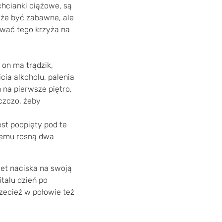
chcianki ciążowe, są
oże być zabawne, ale
ować tego krzyża na
e on ma trądzik,
cia alkoholu, palenia
 na pierwsze piętro,
 czczo, żeby
est podpięty pod te
 jemu rosną dwa
cet naciska na swoją
italu dzień po
zecież w połowie też