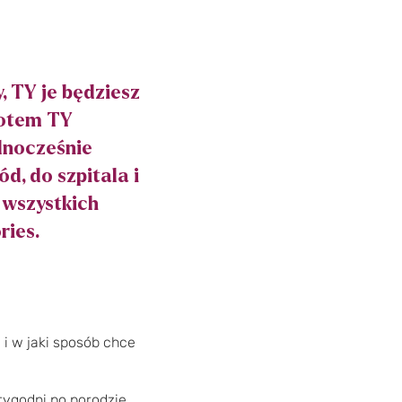
, TY je będziesz
potem TY
ednocześnie
d, do szpitala i
 wszystkich
ries.
 i w jaki sposób chce
tygodni po porodzie.