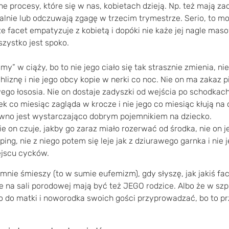
procesy, które się w nas, kobietach dzieją. Np. też mają za
lnie lub odczuwają zgagę w trzecim trymestrze. Serio, to m
że facet empatyzuje z kobietą i dopóki nie każe jej nagle mas
szystko jest spoko.
my” w ciąży, bo to nie jego ciało się tak strasznie zmienia, ni
hliznę i nie jego obcy kopie w nerki co noc. Nie on ma zakaz pi
wego łososia. Nie on dostaje zadyszki od wejścia po schodkach
k co miesiąc zagląda w krocze i nie jego co miesiąc kłują na
ewno jest wystarczająco dobrym pojemnikiem na dziecko.
nie on czuje, jakby go zaraz miało rozerwać od środka, nie on j
ping, nie z niego potem się leje jak z dziurawego garnka i nie
ejscu cycków.
 mnie śmieszy (to w sumie eufemizm), gdy słyszę, jak jakiś fa
e na sali porodowej mają być też JEGO rodzice. Albo że w szp
 do matki i noworodka swoich gości przyprowadzać, bo to pr