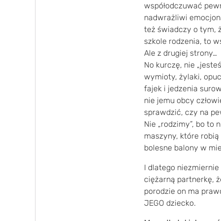
współodczuwać pewne 
nadwrażliwi emocjona
też świadczy o tym, 
szkole rodzenia, to w
Ale z drugiej strony…
No kurczę, nie „jesteś
wymioty, żylaki, opuc
fajek i jedzenia suro
nie jemu obcy człowie
sprawdzić, czy na p
Nie „rodzimy”, bo to 
maszyny, które robią 
bolesne balony w mi
I dlatego niezmiernie
ciężarną partnerkę, ż
porodzie on ma prawo
JEGO dziecko.