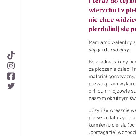
I teraz do tej k
wierzchu i z pi
nie chce widzie
pierdolinij się 
Mam ambiwalentny st
ciąży
i do
rodzimy
.
Bo z jednej strony b
za płodzenie dzieci i
materiał genetyczny,
pozwolą nam wykonać
oni, dumni ojcowie s
naszym okrutnym świ
…Czyli że wreszcie w
pierwsze lata życia d
karmieniu piersią (b
„pomaganie” wchodzi 