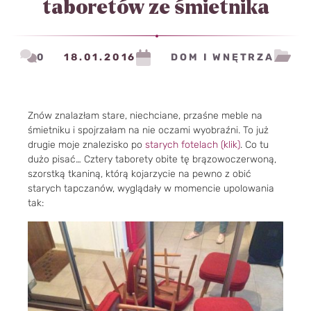
taboretów ze śmietnika
0
18.01.2016
DOM I WNĘTRZA
Znów znalazłam stare, niechciane, przaśne meble na
śmietniku i spojrzałam na nie oczami wyobraźni. To już
drugie moje znalezisko po
starych fotelach (klik)
. Co tu
dużo pisać… Cztery taborety obite tę brązowoczerwoną,
szorstką tkaniną, którą kojarzycie na pewno z obić
starych tapczanów, wyglądały w momencie upolowania
tak: