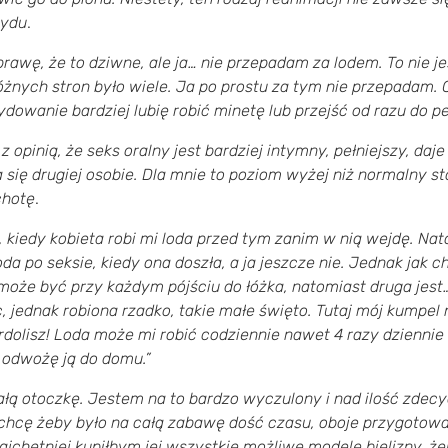
tydu
.
prawę, że to dziwne, ale ja… nie przepadam za lodem. To nie je
 różnych stron było wiele. Ja po prostu za tym nie przepada
ecydowanie bardziej lubię robić minetę lub przejść od razu do p
 opinią, że seks oralny jest bardziej intymny, pełniejszy, daj
się drugiej osobie. Dla mnie to poziom wyżej niż normalny s
chotę
.
, kiedy kobieta robi mi loda przed tym zanim w nią wejdę. N
loda po seksie, kiedy ona doszła, a ja jeszcze nie. Jednak jak 
 może być przy każdym pójściu do łóżka, natomiast druga jest
, jednak robiona rzadko, takie małe święto. Tutaj mój kumpel 
rdolisz! Loda może mi robić codziennie nawet 4 razy dziennie
 odwożę ją do domu.”
łą otoczkę. Jestem na to bardzo wyczulony i nad ilość zdec
chcę żeby było na całą zabawę dość czasu, oboje przygotowa
ajchętniej kupiłbym jej wszystkie możliwe modele bielizny, że