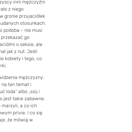
zyscy inni mężczyźni
ało z niego
w gronie przyjaciółek
 udanych stosunkach.
ysi podoba – nie musi
m przekazać go
ciółmi o seksie, ale
ł jak z nut. Jeśli
e kobiety i tego, co
rki.
 widzenia mężczyzny.
 na ten temat i
ć loda” albo „ssij i
o jest takie zabawne.
marzyli, a co ich
wym privie. I co się
daje, że mówią w