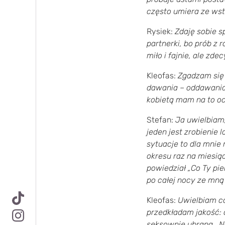
często umiera ze ws
Rysiek:
Zdaję sobie s
partnerki, bo prób z
miło i fajnie, ale zd
Kleofas:
Zgadzam się z
dawania – oddawania 
kobietą mam na to o
Stefan:
Ja uwielbiam
jeden jest zrobienie 
sytuacje to dla mnie
okresu raz na miesiąc
powiedział „Co Ty pie
po całej nocy ze mną
Kleofas:
Uwielbiam ca
przedkładam jakość: 
seksownie ubrana.. N