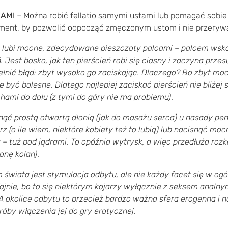
KAMI
– Można robić fellatio samymi ustami lub pomagać sobie
ment, by pozwolić odpocząć zmęczonym ustom i nie przerywa
 lubi mocne, zdecydowane pieszczoty palcami – palcem wsk
 Jest bosko, jak ten pierścień robi się ciasny i zaczyna przes
ełnić błąd: zbyt wysoko go zaciskając. Dlaczego? Bo zbyt mo
 być bolesne. Dlatego najlepiej zaciskać pierścień nie bliżej 
chami do dołu (z tymi do góry nie ma problemu)
.
nąć prostą otwartą dłonią (jak do masażu serca) u nasady peni
z (o ile wiem, niektóre kobiety też to lubią) lub
nacisnąć moc
a – tuż pod jądrami. To opóźnia wytrysk, a więc przedłuża rozk
onę kolan)
.
świata jest stymulacja odbytu, ale nie każdy facet się w ogó
ajnie, bo to się niektórym kojarzy wyłącznie z seksem analny
okolice odbytu to przecież bardzo ważna sfera erogenna i 
óby włączenia jej do gry erotycznej
.