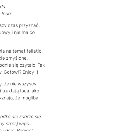
da.
 loda.
ższy czas przyznać,
kowy i nie ma co
a na temat fellatio.
cie zmyślone.
ie się czytało. Tak
. Gotowi? Enjoy :)
ę, że nie wszyscy
 traktują loda jako
yznają, że mogliby
adko ale zdarza się.
ny stres) więc…
ę udaje. Pacjent