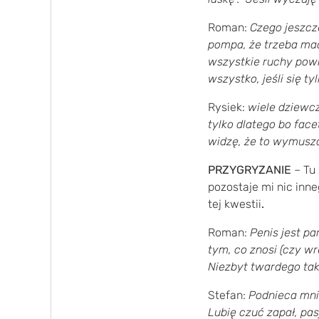
Roman:
Czego jeszcze
pompa, że trzeba mac
wszystkie ruchy powi
wszystko, jeśli się ty
Rysiek:
wiele dziewc
tylko dlatego bo fac
widzę, że to wymuszo
PRZYGRYZANIE
– Tu 
pozostaje mi nic inne
tej kwestii
.
Roman:
Penis jest pa
tym, co znosi (czy wr
Niezbyt twardego tak
Stefan:
Podnieca mnie
Lubię czuć zapał, pas