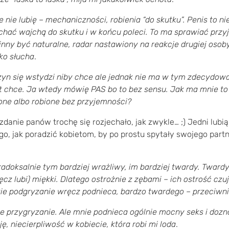
 nie lubię – mechaniczności, robienia “do skutku”. Penis to nie
hać wajchą do skutku i w końcu poleci. To ma sprawiać prz
nny być naturalne, radar nastawiony na reakcje drugiej osob
lko słucha
.
zyn się wstydzi niby chce ale jednak nie ma w tym zdecydo
et chce. Ja wtedy mówię PAS bo to bez sensu. Jak ma mnie to 
ne albo robione bez przyjemności?
zdanie panów trochę się rozjechało, jak zwykle… ;) Jedni lubią, 
go, jak poradzić kobietom, by po prostu spytały swojego part
radoksalnie tym bardziej wrażliwy, im bardziej twardy. Tward
ęcz lubi) miękki. Dlatego ostrożnie z zębami – ich ostrość czuj
ie podgryzanie wręcz podnieca, bardzo twardego – przeciwn
 przygryzanie. Ale mnie podnieca ogólnie mocny seks i dozna
ję, niecierpliwość w kobiecie, która robi mi loda
.