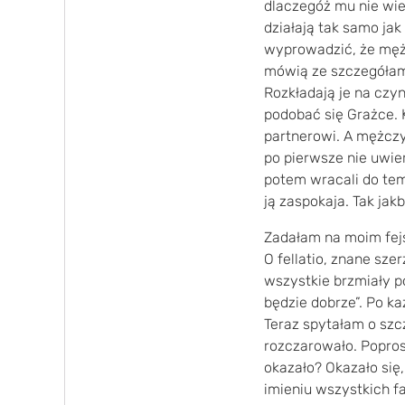
dlaczegóż mu nie wie
działają tak samo ja
wyprowadzić, że mężc
mówią ze szczegółam
Rozkładają je na czyn
podobać się Grażce. 
partnerowi. A mężczyź
po pierwsze nie uwier
potem wracali do tem
ją zaspokaja. Tak ja
Zadałam na moim fejs
O fellatio, znane sze
wszystkie brzmiały pod
będzie dobrze”. Po k
Teraz spytałam o szcz
rozczarowało. Poprosi
okazało? Okazało się,
imieniu wszystkich fa