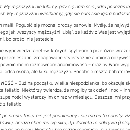
t. My mężczyźni nie lubimy, gdy się nam ssie jądra podczas lo
est. My mężczyźni uwielbiamy, gdy się nam ssie jądra podczas
ch maili. Pogubić się można, drodzy panowie. Myślę, że najwy
iego jak „wszyscy mężczyźni lubią”, ze każdy z Was jest wyjąt
, bo prości nie jesteście.
ie wypowiedzi facetów, których spytałam o przeróżne wrażeni
 przemieszane, zredagowane stylistycznie a imiona oczywiś
zapewnić moim rozmówcom anonimowość – oraz by Wam wygodn
ie jedna osoba, ale kilku mężczyzn. Podobnie reszta bohaterów
LIWOŚĆ
– Już na początku wielka niespodzianka, bo okazuje si
 fellatio. Niektórzy twierdzą, że mogliby tak dzień i noc – inni
zupełności wystarczy im on raz w miesiącu. Jeszcze inni prz
z fellatio.
po prostu facet nie jest podniecony i nie ma na to ochoty
.
Rz
kówkę, bardzo chce mu się siku, itp. Kobieta to odkrywa (kolej
ić go do pionu. Niestety, ten rodzaj reanimacji nie zawsze si