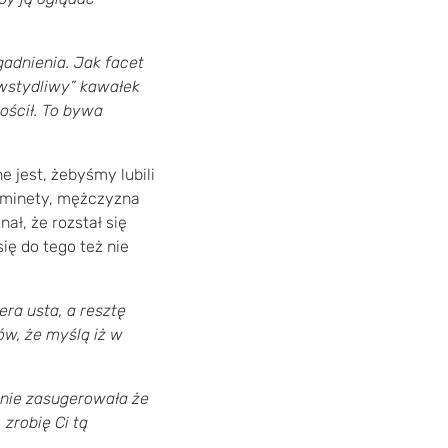
gadnienia. Jak facet
,,wstydliwy” kawałek
rościł. To bywa
 jest, żebyśmy lubili
ej minety, mężczyzna
ał, że rozstał się
ię do tego też nie
era usta, a resztę
ów, że myślą iż w
lnie zasugerowała że
zrobię Ci tą