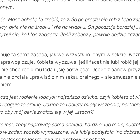
innym
.
ć. Masz ochotę to zrobić, to zrób po prostu nie rób z tego za
licy, byle nie na środku i nie na widoku. On pokazuje bardziej 
rzejmuj się, że ktoś zobaczy. Jeśli zobaczy, pewnie będzie zazd
nuje ta sama zasada, jak we wszystkim innym w seksie. Ważne
 naprawdę czuje. Kobieta wyczuwa, jeśli facet nie lubi robić j
a nie chce robić mu loda i „się poświęca”. Jeden z panów przyzn
ra nie chciała uprawiać z nim seksu oralnego – ale zmuszanie s
aniem.
czą jest robienie loda jak najtańsza dziwka, czyli kobieta otwi
o reaguje to ominę. Jakich te kobiety miały wcześniej partner
to aby mój penis znalazł się w jej ustach?!
e jest, żeby naprawdę sama chciała, bardziej lub mniej subte
to w żaden sposób wymuszone. Nie lubię podejścia “no dobrze, 
 że “laska to łaska”, mija mi jakakolwiek ochota
.