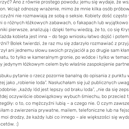
rzyć? Ano z równie prostego powodu: jemu się wydaje, że ws
k on. Wciąż odnoszę wrażenie, mimo że mnie kilka osób próbow
zyźni nie rozmawiają ze sobą o seksie. Kobiety dość często 
i o różnych łóżkowych zabawach, o fakapach lub wyjątkowo
niki pierwsze, analizują i dzięki temu wiedzą, że to, co się Kr
Każda kobieta jest inna – do tego wniosku łatwo dojść i pote
ni? Bolek twierdzi, że raz mu się zdarzyło rozmawiać z przyja
zył ani jednemu słowu swoich przyjaciół a po drugie sam kłama
atu, to tylko w kameralnym gronie, po wódce i tylko w temaci
kby jedynym łóżkowym celem było właśnie zaspokojenie partne
buku pytanie o rzecz pozornie banalną do opisania z punktu
rzej jako „robienie loda”. Nasłuchałam się już publicznych uwag
obnie: „każdy lód jest lepszy od braku loda”, „nie da się zepsu
ażdej oczywiście obowiązkowy wybuch śmiechu, bo przecież t
egóły: o to, co mężczyźni lubią – a czego nie. O czym zawsze 
łam o zwierzenia prywatne, mailem, telefoniczne lub na fejso
 moi drodzy, że każdy lubi co innego – ale większości się wy
cetów. :)