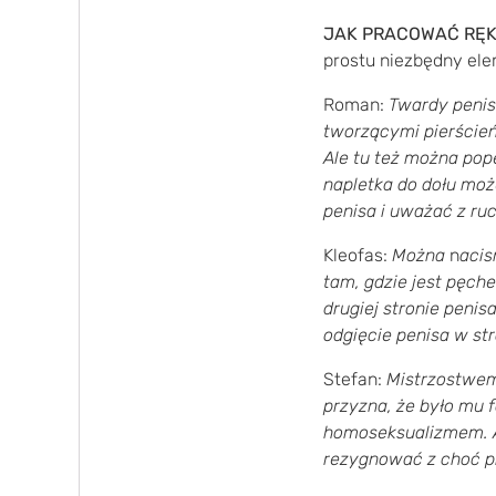
JAK PRACOWAĆ RĘ
prostu niezbędny ele
Roman:
Twardy penis
tworzącymi pierścień.
Ale tu też można pop
napletka do dołu może
penisa i uważać z ru
Kleofas:
Można
n
acis
tam, gdzie jest pęcher
drugiej stronie penis
odgięcie penisa w str
Stefan:
Mistrzostwem 
przyzna, że było mu f
homoseksualizmem. A 
rezygnować z choć pr