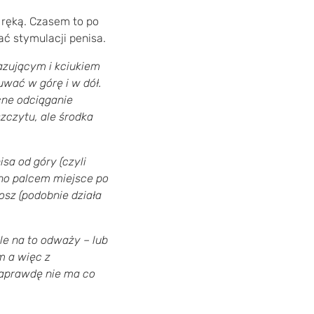
 ręką. Czasem to po
ć stymulacji penisa.
azującym i kciukiem
uwać w górę i w dół.
cne odciąganie
szczytu, ale środka
sa od góry (czyli
no palcem miejsce po
osz (podobnie działa
le na to odważy – lub
m a więc z
naprawdę nie ma co