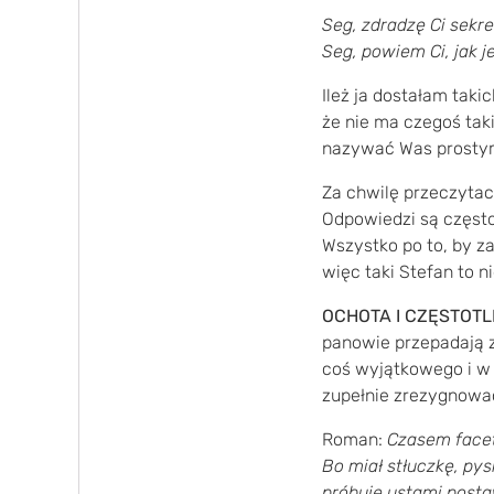
Seg, zdradzę Ci sekre
Seg, powiem Ci, jak j
Ileż ja dostałam taki
że nie ma czegoś tak
nazywać Was prostymi
Za chwilę przeczytac
Odpowiedzi są często
Wszystko po to, by 
więc taki Stefan to n
OCHOTA I CZĘSTOT
panowie przepadają za
coś wyjątkowego i w 
zupełnie zrezygnować 
Roman:
Czasem facet 
Bo miał stłuczkę, pys
próbuje ustami postaw