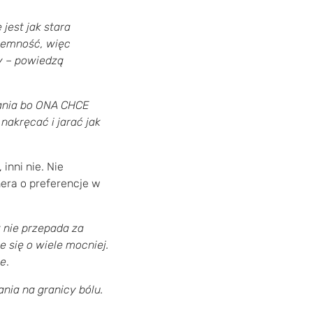
 jest jak stara
yjemność, więc
y – powiedzą
wania bo ONA CHCE
nakręcać i jarać jak
inni nie. Nie
nera o preferencje w
y nie przepada za
e się o wiele mocniej.
ie
.
nia na granicy bólu.