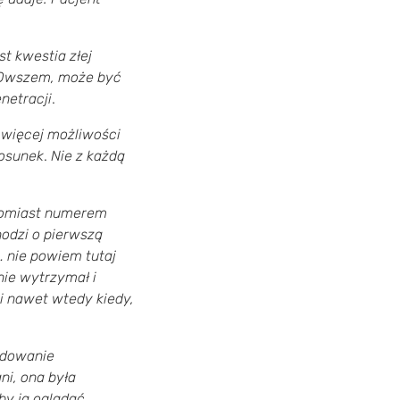
st kwestia złej
m. Owszem, może być
enetracji
.
e więcej możliwości
tosunek
.
Nie z każdą
atomiast numerem
chodzi o pierwszą
… nie powiem tutaj
nie wytrzymał i
 i nawet wtedy kiedy,
ydowanie
ni, ona była
by ją oglądać