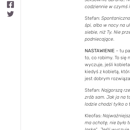
codziennie w czymś 
Stefan:
Spontanicznoś
śpi, albo w nocy na u
siebie, niż Ty. Nie p
podniecające
.
NASTAWIENIE
– tu pa
to, co robimy. To się
wyczuje, jeśli kobiet
kiedyś z kobietą, któ
jest dobrym rozwiąz
Stefan:
Najgorszą rze
zrób sam. Jak ja na t
lodzie chodzi tylko o 
Kleofas:
Najważniejsz
ma ochotę, nie było 
laskę”. Jeśli wyczuję