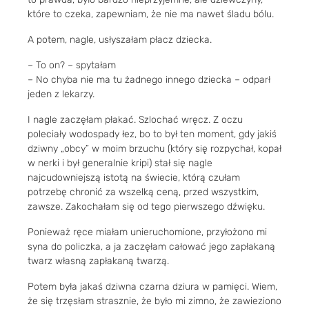
które to czeka, zapewniam, że nie ma nawet śladu bólu.
A potem, nagle, usłyszałam płacz dziecka.
– To on? – spytałam
– No chyba nie ma tu żadnego innego dziecka – odparł
jeden z lekarzy.
I nagle zaczęłam płakać. Szlochać wręcz. Z oczu
poleciały wodospady łez, bo to był ten moment, gdy jakiś
dziwny „obcy” w moim brzuchu (który się rozpychał, kopał
w nerki i był generalnie kripi) stał się nagle
najcudowniejszą istotą na świecie, którą czułam
potrzebę chronić za wszelką ceną, przed wszystkim,
zawsze. Zakochałam się od tego pierwszego dźwięku.
Ponieważ ręce miałam unieruchomione, przyłożono mi
syna do policzka, a ja zaczęłam całować jego zapłakaną
twarz własną zapłakaną twarzą.
Potem była jakaś dziwna czarna dziura w pamięci. Wiem,
że się trzęsłam strasznie, że było mi zimno, że zawieziono