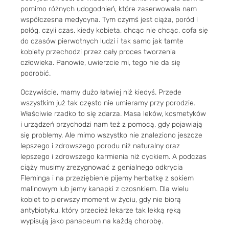
pomimo różnych udogodnień, które zaserwowała nam
współczesna medycyna. Tym czymś jest ciąża, poród i
połóg, czyli czas, kiedy kobieta, chcąc nie chcąc, cofa się
do czasów pierwotnych ludzi i tak samo jak tamte
kobiety przechodzi przez cały proces tworzenia
człowieka. Panowie, uwierzcie mi, tego nie da się
podrobić.
Oczywiście, mamy dużo łatwiej niż kiedyś. Przede
wszystkim już tak często nie umieramy przy porodzie.
Właściwie rzadko to się zdarza. Masa leków, kosmetyków
i urządzeń przychodzi nam też z pomocą, gdy pojawiają
się problemy. Ale mimo wszystko nie znaleziono jeszcze
lepszego i zdrowszego porodu niż naturalny oraz
lepszego i zdrowszego karmienia niż cyckiem. A podczas
ciąży musimy zrezygnować z genialnego odkrycia
Fleminga i na przeziębienie pijemy herbatkę z sokiem
malinowym lub jemy kanapki z czosnkiem. Dla wielu
kobiet to pierwszy moment w życiu, gdy nie biorą
antybiotyku, który przecież lekarze tak lekką ręką
wypisują jako panaceum na każdą chorobę.