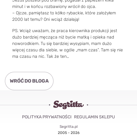
Jezus poszedł pod bramę, pogadał z papieżem kilka
minut i w końcu rozbawiony wrócił do ojca.
– Ojcze, pamiętasz to kółko rybackie, które założyłem
2000 lat temu? Oni wciąż działają!
PS. Wciąż uważam, że praca kierownika produkcji jest
dużo bardziej męcząca niż bycie matką i opieka nad
noworodkiem. Tu się bardziej wysypiam, mam dużo
więcej czasu dla siebie, w ogóle „mam czas”. Tam się nie
ma czasu na nic. Tak że ten…
WRÓĆ DO BLOGA
POLITYKA PRYWATNOŚCI
REGULAMIN SKLEPU
Segritta.pl
2005 - 2026