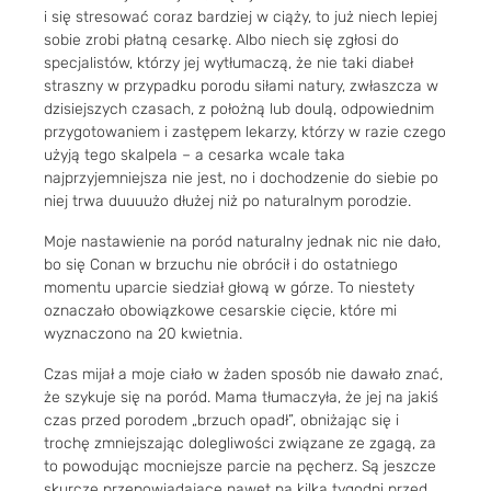
i się stresować coraz bardziej w ciąży, to już niech lepiej
sobie zrobi płatną cesarkę. Albo niech się zgłosi do
specjalistów, którzy jej wytłumaczą, że nie taki diabeł
straszny w przypadku porodu siłami natury, zwłaszcza w
dzisiejszych czasach, z położną lub doulą, odpowiednim
przygotowaniem i zastępem lekarzy, którzy w razie czego
użyją tego skalpela – a cesarka wcale taka
najprzyjemniejsza nie jest, no i dochodzenie do siebie po
niej trwa duuuużo dłużej niż po naturalnym porodzie.
Moje nastawienie na poród naturalny jednak nic nie dało,
bo się Conan w brzuchu nie obrócił i do ostatniego
momentu uparcie siedział głową w górze. To niestety
oznaczało obowiązkowe cesarskie cięcie, które mi
wyznaczono na 20 kwietnia.
Czas mijał a moje ciało w żaden sposób nie dawało znać,
że szykuje się na poród. Mama tłumaczyła, że jej na jakiś
czas przed porodem „brzuch opadł”, obniżając się i
trochę zmniejszając dolegliwości związane ze zgagą, za
to powodując mocniejsze parcie na pęcherz. Są jeszcze
skurcze przepowiadające nawet na kilka tygodni przed