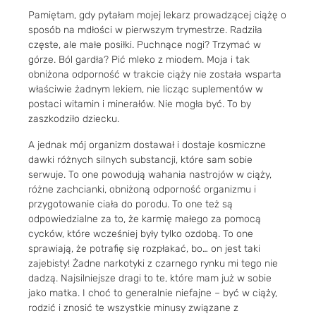
Pamiętam, gdy pytałam mojej lekarz prowadzącej ciążę o
sposób na mdłości w pierwszym trymestrze. Radziła
częste, ale małe posiłki. Puchnące nogi? Trzymać w
górze. Ból gardła? Pić mleko z miodem. Moja i tak
obniżona odporność w trakcie ciąży nie została wsparta
właściwie żadnym lekiem, nie licząc suplementów w
postaci witamin i minerałów. Nie mogła być. To by
zaszkodziło dziecku.
A jednak mój organizm dostawał i dostaje kosmiczne
dawki różnych silnych substancji, które sam sobie
serwuje. To one powodują wahania nastrojów w ciąży,
różne zachcianki, obniżoną odporność organizmu i
przygotowanie ciała do porodu. To one też są
odpowiedzialne za to, że karmię małego za pomocą
cycków, które wcześniej były tylko ozdobą. To one
sprawiają, że potrafię się rozpłakać, bo… on jest taki
zajebisty! Żadne narkotyki z czarnego rynku mi tego nie
dadzą. Najsilniejsze dragi to te, które mam już w sobie
jako matka. I choć to generalnie niefajne – być w ciąży,
rodzić i znosić te wszystkie minusy związane z