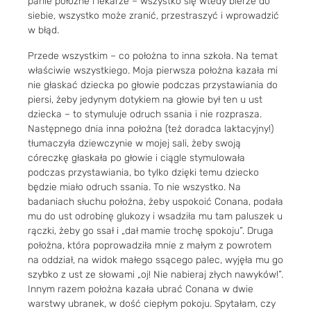
panie położne i lekarze – wszystko się wtedy bierze do
siebie, wszystko może zranić, przestraszyć i wprowadzić
w błąd.
Przede wszystkim – co położna to inna szkoła. Na temat
właściwie wszystkiego. Moja pierwsza położna kazała mi
nie głaskać dziecka po głowie podczas przystawiania do
piersi, żeby jedynym dotykiem na głowie był ten u ust
dziecka – to stymuluje odruch ssania i nie rozprasza.
Następnego dnia inna położna (też doradca laktacyjny!)
tłumaczyła dziewczynie w mojej sali, żeby swoją
córeczkę głaskała po głowie i ciągle stymulowała
podczas przystawiania, bo tylko dzięki temu dziecko
będzie miało odruch ssania. To nie wszystko. Na
badaniach słuchu położna, żeby uspokoić Conana, podała
mu do ust odrobinę glukozy i wsadziła mu tam paluszek u
rączki, żeby go ssał i „dał mamie trochę spokoju”. Druga
położna, która poprowadziła mnie z małym z powrotem
na oddział, na widok małego ssącego palec, wyjęła mu go
szybko z ust ze słowami „oj! Nie nabieraj złych nawyków!”.
Innym razem położna kazała ubrać Conana w dwie
warstwy ubranek, w dość ciepłym pokoju. Spytałam, czy