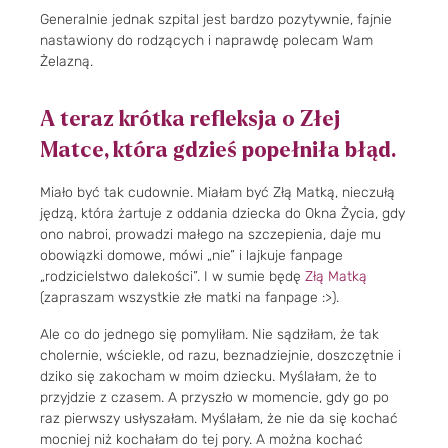
Generalnie jednak szpital jest bardzo pozytywnie, fajnie
nastawiony do rodzących i naprawdę polecam Wam
Żelazną.
A teraz krótka refleksja o Złej
Matce, która gdzieś popełniła błąd.
Miało być tak cudownie. Miałam być Złą Matką, nieczułą
jędzą, która żartuje z oddania dziecka do Okna Życia, gdy
ono nabroi, prowadzi małego na szczepienia, daje mu
obowiązki domowe, mówi „nie” i lajkuje fanpage
„rodzicielstwo dalekości”. I w sumie będę
Złą Matką
(zapraszam wszystkie złe matki na fanpage :>).
Ale co do jednego się pomyliłam. Nie sądziłam, że tak
cholernie, wściekle, od razu, beznadziejnie, doszczętnie i
dziko się zakocham w moim dziecku. Myślałam, że to
przyjdzie z czasem. A przyszło w momencie, gdy go po
raz pierwszy usłyszałam. Myślałam, że nie da się kochać
mocniej niż kochałam do tej pory. A można kochać