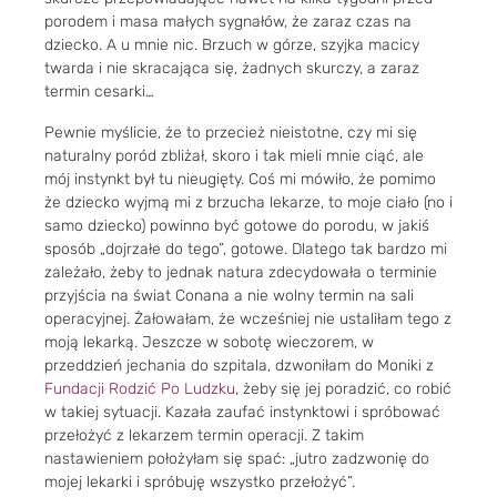
porodem i masa małych sygnałów, że zaraz czas na
dziecko. A u mnie nic. Brzuch w górze, szyjka macicy
twarda i nie skracająca się, żadnych skurczy, a zaraz
termin cesarki…
Pewnie myślicie, że to przecież nieistotne, czy mi się
naturalny poród zbliżał, skoro i tak mieli mnie ciąć, ale
mój instynkt był tu nieugięty. Coś mi mówiło, że pomimo
że dziecko wyjmą mi z brzucha lekarze, to moje ciało (no i
samo dziecko) powinno być gotowe do porodu, w jakiś
sposób „dojrzałe do tego”, gotowe. Dlatego tak bardzo mi
zależało, żeby to jednak natura zdecydowała o terminie
przyjścia na świat Conana a nie wolny termin na sali
operacyjnej. Żałowałam, że wcześniej nie ustaliłam tego z
moją lekarką. Jeszcze w sobotę wieczorem, w
przeddzień jechania do szpitala, dzwoniłam do Moniki z
Fundacji Rodzić Po Ludzku
, żeby się jej poradzić, co robić
w takiej sytuacji. Kazała zaufać instynktowi i spróbować
przełożyć z lekarzem termin operacji. Z takim
nastawieniem położyłam się spać: „jutro zadzwonię do
mojej lekarki i spróbuję wszystko przełożyć”.