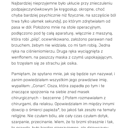
Najbardziej nieprzyjemne było ukłucie przy znieczuleniu
podpajeczynówkowym (w kręgosłup. okropne, choć
chyba bardziej psychicznie niż fizycznie, na szczęście ból
trwa tylko ułamek sekundy), po którym zdrętwiałam od
pasa w dół. Położono mnie na stole operacyjnym,
podłączono pod tę całą aparaturę, włącznie z maszyną,
która robi „piiip”, ocewnikowano, założono parawan nad
brzuchem, żebym nie widziała, co mi tam robią. Jedna
ręka na ciśnieniomierzu. Druga ręka wyciągnięta z
wenflonem, na paszczy maska z czymś uspokajającym,
bo trzęsłam się ze strachu jak osika.
Pamiętam, że spytano mnie, jak się będzie syn nazywał, i
zanim powiedziałam wszystkim jego prawdziwe imię,
wypaliłam: „Conan”. Cisza, która zapadła po tym i te
znaczące spojrzenia na siebie znad masek
chirurgicznych – bezcenne :) Potem rozmawiałam z
chirurgami, dla relaksu. Opowiedziałam im między innymi
dowcip o śmierci papieża*, bo jakoś tak zeszło na tematy
religijne. Nie czułam bólu, ale cały czas czułam dotyk,
szarpanie, przecinanie. Wiem, że to brzmi strasznie i tak,
to prawda, było bardzo nieprzyjemne, ale dziewczyny,