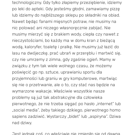
technologiczny. Gdy tylko złapiemy przeziębienie, idziemy
po leki do apteki. Gdy jesteśmy głodni, zamawiamy pizzę
lub idziemy do najbliższego sklepu po składniki na obiad.
Nawet będąc fanami mięsnych potraw, nie musimy na
nic polować ani niczego własnoręcznie zabijać. Nie
musimy mierzyć się z brakiem wody, ciepła czy nawet z
nieczystościami, bo każdy ma w domu kran z bieżącą
wodą, kaloryfer, toaletę i pralkę. Nie musimy już łazić do
lasu na dwójeczkę, prać ubrań w przeręblu i martwić się,
czy nie umrzemy z zimna, gdy zgaśnie ogień. Mamy w
związku z tym tak wiele wolnego czasu, że możemy
poświęcić go np. sztuce, uprawianiu sportu dla
przyjemności lub graniu w gry komputerowe, martwiąc
się nie o przetrwanie, ale o to, czy stać nas będzie na
wymarzone wakacje. Właściwie wszystkie nasze
problemy są już tak abstrakcyjne dla człowieka
pierwotnego, że nie trzeba sięgać po hasło „internet” lub
„social media”, żeby takiego dzikiego, pierwotnego homo
sapiens zadziwić. Wystarczy „bidet” lub „aspiryna”. Dziwa
nad dziwy.
Jest jednak coś, co właściwie nie zmieniło się od dawna