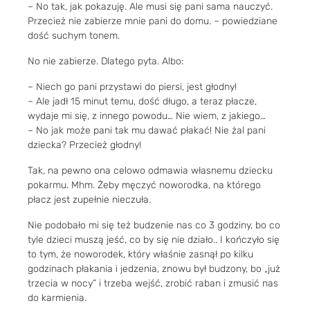
– No tak, jak pokazuję. Ale musi się pani sama nauczyć.
Przecież nie zabierze mnie pani do domu. – powiedziane
dość suchym tonem.
No nie zabierze. Dlatego pyta. Albo:
– Niech go pani przystawi do piersi, jest głodny!
– Ale jadł 15 minut temu, dość długo, a teraz płacze,
wydaje mi się, z innego powodu… Nie wiem, z jakiego…
– No jak może pani tak mu dawać płakać! Nie żal pani
dziecka? Przecież głodny!
Tak, na pewno ona celowo odmawia własnemu dziecku
pokarmu. Mhm. Żeby męczyć noworodka, na którego
płacz jest zupełnie nieczuła.
Nie podobało mi się też budzenie nas co 3 godziny, bo co
tyle dzieci muszą jeść, co by się nie działo.. I kończyło się
to tym, że noworodek, który właśnie zasnął po kilku
godzinach płakania i jedzenia, znowu był budzony, bo „już
trzecia w nocy” i trzeba wejść, zrobić raban i zmusić nas
do karmienia.