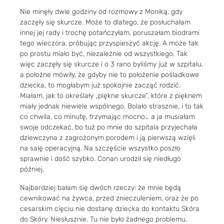
Nie minęły dwie godziny od rozmowy z Moniką, gdy
zaczęły się skurcze. Może to dlatego, że posłuchałam
innej jej rady i trochę potańczyłam, poruszałam biodrami
tego wieczora, próbując przyspieszyć akcję. A może tak
po prostu miało być, niezależnie od wszystkiego. Tak
więc zaczęły się skurcze i o 3 rano byliśmy już w szpitalu,
a położne mówiły, że gdyby nie to położenie pośladkowe
dziecka, to mogłabym już spokojnie zacząć rodzić.
Miałam, jak to określały „piękne skurcze”, które z pięknem
miały jednak niewiele wspólnego. Bolało strasznie, i to tak
co chwila, co minutę, trzymając mocno… a ja musiałam
swoje odczekać, bo tuż po mnie do szpitala przyjechała
dziewczyna z zagrożonym porodem i ją pierwszą wzięli
na salę operacyjną. Na szczęście wszystko poszło
sprawnie i dość szybko. Conan urodził się niedługo
później.
Najbardziej bałam się dwóch rzeczy: że mnie będą
cewnikować na żywca, przed znieczuleniem, oraz że po
cesarskim cięciu nie dostanę dziecka do kontaktu Skóra
do Skóry. Niesłusznie. Tu nie było żadnego problemu.