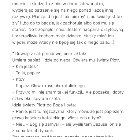
mocniej. I siedzę tu z nim w domu jak wariatka,
wybierając patrzenie się na niego ponad każdą inną
rozrywkę. Płaczę, „bo jest taki piękny” i „bo świat jest taki
zły” i „bo co to będzie, jak zachoruje albo coś mu się
stanie”. No trzepnęło mnie. Jestem naćpana oksytocyną
i przeraźliwie kocham moje dziecko. Muszę mieć ich
więcej, może wtedy nie będę się tak o niego bała… ;)
* Dowcip z sali porodowej brzmiał tak:
Umiera papież i idzie do nieba. Otwiera mu święty Piotr.
– Kim jesteś?
– To ja, papież.
– Kto?
– Papież. Głowa kościoła katolickiego!
– Przykro mi, nie znam takiej funkcji… Ale poczekaj, dobry
człowieku, spytam szefa.
Idzie święty Piotr do Boga i pyta:
– Panie, jest tu mężczyzna, który mówi, że jest papieżem,
głową kościoła katolickiego. Wiesz coś o tym?
– Nie… – Bóg się zamyślił – ale wyślij tam Jezusa, on się
zna na takich typach.