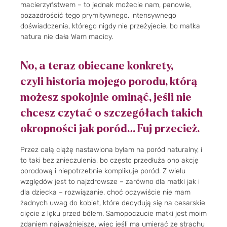
macierzyństwem – to jednak możecie nam, panowie,
pozazdrościć tego prymitywnego, intensywnego
doświadczenia, którego nigdy nie przeżyjecie, bo matka
natura nie dała Wam macicy.
No, a teraz obiecane konkrety,
czyli historia mojego porodu, którą
możesz spokojnie ominąć, jeśli nie
chcesz czytać o szczegółach takich
okropności jak poród… Fuj przecież.
Przez całą ciążę nastawiona byłam na poród naturalny, i
to taki bez znieczulenia, bo często przedłuża ono akcję
porodową i niepotrzebnie komplikuje poród. Z wielu
względów jest to najzdrowsze – zarówno dla matki jak i
dla dziecka – rozwiązanie, choć oczywiście nie mam
żadnych uwag do kobiet, które decydują się na cesarskie
cięcie z lęku przed bólem. Samopoczucie matki jest moim
zdaniem najważniejsze, więc jeśli ma umierać ze strachu