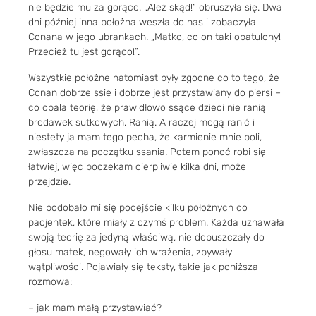
nie będzie mu za gorąco. „Ależ skąd!” obruszyła się. Dwa
dni później inna położna weszła do nas i zobaczyła
Conana w jego ubrankach. „Matko, co on taki opatulony!
Przecież tu jest gorąco!”.
Wszystkie położne natomiast były zgodne co to tego, że
Conan dobrze ssie i dobrze jest przystawiany do piersi –
co obala teorię, że prawidłowo ssące dzieci nie ranią
brodawek sutkowych. Ranią. A raczej mogą ranić i
niestety ja mam tego pecha, że karmienie mnie boli,
zwłaszcza na początku ssania. Potem ponoć robi się
łatwiej, więc poczekam cierpliwie kilka dni, może
przejdzie.
Nie podobało mi się podejście kilku położnych do
pacjentek, które miały z czymś problem. Każda uznawała
swoją teorię za jedyną właściwą, nie dopuszczały do
głosu matek, negowały ich wrażenia, zbywały
wątpliwości. Pojawiały się teksty, takie jak poniższa
rozmowa:
– jak mam małą przystawiać?