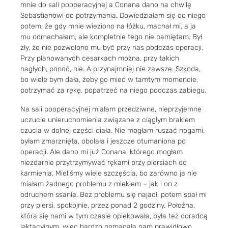
mnie do sali pooperacyjnej a Conana dano na chwilę
Sebastianowi do potrzymania. Dowiedziałam się od niego
potem, że gdy mnie wieziono na łóżku, machał mi, a ja
mu odmachałam, ale kompletnie tego nie pamiętam. Był
zły, że nie pozwolono mu być przy nas podczas operacji.
Przy planowanych cesarkach można, przy takich
nagłych, ponoć, nie. A przynajmniej nie zawsze. Szkoda,
bo wiele bym dała, żeby go mieć w tamtym momencie,
potrzymać za rękę, popatrzeć na niego podczas zabiegu.
Na sali pooperacyjnej miałam przedziwne, nieprzyjemne
uczucie unieruchomienia związane z ciągłym brakiem
czucia w dolnej części ciała. Nie mogłam ruszać nogami,
byłam zmarznięta, obolała i jeszcze otumaniona po
operacji. Ale dano mi już Conana, którego mogłam
niezdarnie przytrzymywać rękami przy piersiach do
karmienia. Mieliśmy wiele szczęścia, bo zarówno ja nie
miałam żadnego problemu z mlekiem – jak i on z
odruchem ssania. Bez problemu się najadł, potem spał mi
przy piersi, spokojnie, przez ponad 2 godziny. Położna,
która się nami w tym czasie opiekowała, była też doradcą
laktacyjnym, więc bardzo pomagała nam prawidłowo