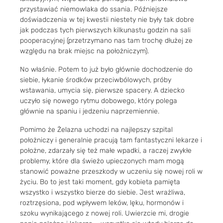
przystawiać niemowlaka do ssania. Późniejsze
doświadczenia w tej kwestii niestety nie były tak dobre
jak podczas tych pierwszych kilkunastu godzin na sali
pooperacyjnej (przetrzymano nas tam trochę dłużej ze
względu na brak miejsc na położniczym).
No właśnie. Potem to już było głównie dochodzenie do
siebie, łykanie środków przeciwbólowych, próby
wstawania, umycia się, pierwsze spacery. A dziecko
uczyło się nowego rytmu dobowego, który polega
głównie na spaniu i jedzeniu naprzemiennie.
Pomimo że Żelazna uchodzi na najlepszy szpital
położniczy i generalnie pracują tam fantastyczni lekarze i
położne, zdarzały się też małe wpadki, a raczej zwykłe
problemy, które dla świeżo upieczonych mam mogą
stanowić poważne przeszkody w uczeniu się nowej roli w
życiu. Bo to jest taki moment, gdy kobieta pamięta
wszystko i wszystko bierze do siebie. Jest wrażliwa,
roztrzęsiona, pod wpływem leków, lęku, hormonów i
szoku wynikającego z nowej roli. Uwierzcie mi, drogie