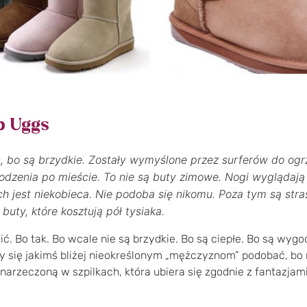
b Uggs
ć, bo są brzydkie. Zostały wymyślone przez surferów do og
hodzenia po mieście. To nie są buty zimowe. Nogi wyglądają
h jest niekobieca. Nie podoba się nikomu. Poza tym są stras
uty, które kosztują pół tysiaka.
ić. Bo tak. Bo wcale nie są brzydkie. Bo są ciepłe. Bo są wygo
 by się jakimś bliżej nieokreślonym „mężczyznom” podobać, bo
 narzeczoną w szpilkach, która ubiera się zgodnie z fantazj