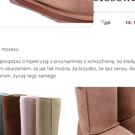
0
15.
e możesz.
posądzać o hipokryzję a przynajmniej o schizofrenię, bo kie
 oburzeniem, że jak tak można, że brzydko, że bez sensu. Al
rom, życzę tego samego.