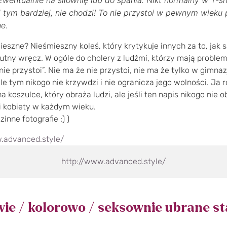
 tym bardziej, nie chodzi! To nie przystoi w pewnym wieku p
e.
mieszne? Nieśmieszny koleś, który krytykuje innych za to, jak s
tny wręcz. W ogóle do cholery z ludźmi, którzy mają proble
nie przystoi”. Nie ma że nie przystoi, nie ma że tylko w gimn
ile tym nikogo nie krzywdzi i nie ogranicza jego wolności. Ja
 koszulce, który obraża ludzi, ale jeśli ten napis nikogo nie o
i kobiety w każdym wieku.
dzinne fotografie :) )
http://www.advanced.style/
wie / kolorowo / seksownie ubrane st