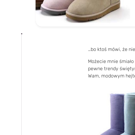
…bo ktoś mówi, że ni
Możecie mnie śmiało 
pewne trendy świętym
Wam, modowym hejte