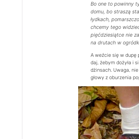
Bo one to powinny ty
domu, bo straszą star
łydkach, pomarszczon
chcemy tego widzieć.
pięćdziesiątce nie z
na drutach w ogródk
A weźcie się w dupę 
daj, żebym dożyła i 
dżinsach. Uwaga, nie
głowy z oburzenia pop