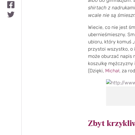
shirtach z nadrukami
wcale nie są śmieszn
Wiecie, co nie jest ś
ubernieśmieszny. Smu
ubioru, który komuś „
przystoi wszystko, o 
może oburzać napis na
koszulkę mężczyzny 
(Dzięki,
Michał
, za ro
Zbyt krzykli