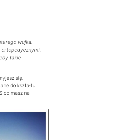
starego wujka.
i ortopedycznymi.
eby takie
yjesz się,
ane do kształtu
ES co masz na