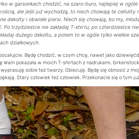
lko w garsonkach chodzić, na szaro-buro, najlepiej w ogól
ością, ale jeśli już wychodzą, to niech chowają te cellulity 
e dekolty i obwisłe piersi. Niech się chowają, bo my, młodzi 
 Po trzydziestce nie zakładaj T-shirtu, po czterdziestce nie
akładaj dużego dekoltu, a potem to w ogóle tylko wielkie sza
ach działkowych.
pocałujcie. Będę chodzić, w czym chcę, nawet jako dziewięćdz
się Wam pokazała w moich T-shirtach z nadrukami, birkenstock
 wyprasuję sobie też twarzy. Obiecuję. Będę się obnosić z mo
ękają. Stary człowiek też człowiek. Przekonacie się o tym ju