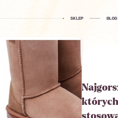
SKLEP
BLOG
Najgors
których
stosow