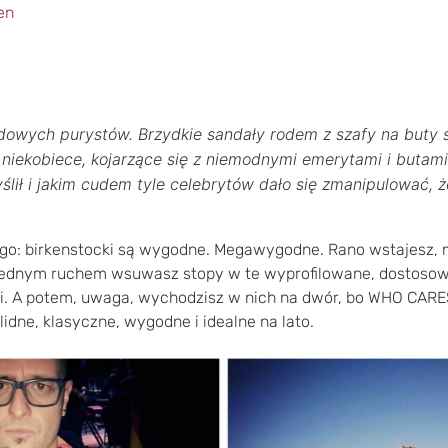
dowych purystów. Brzydkie sandały rodem z szafy na buty 
 niekobiece, kojarzące się z niemodnymi emerytami i butam
lił i jakim cudem tyle celebrytów dało się zmanipulować, ż
go: birkenstocki są wygodne. Megawygodne. Rano wstajesz, m
 jednym ruchem wsuwasz stopy w te wyprofilowane, dostosow
ki. A potem, uwaga, wychodzisz w nich na dwór, bo WHO CAR
idne, klasyczne, wygodne i idealne na lato.