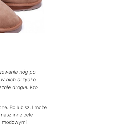
rzewania nóg po
 w nich brzydko.
znie drogie. Kto
dne. Bo lubisz. I może
 masz inne cele
ami modowymi