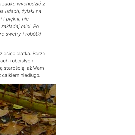
e rzadko wychodzić z
na udach, żylaki na
i piękni, nie
 zakładaj mini. Po
re swetry i robótki
iesięciolatka. Borze
ach i obcisłych
ją starością, aż Wam
ż całkiem niedługo.