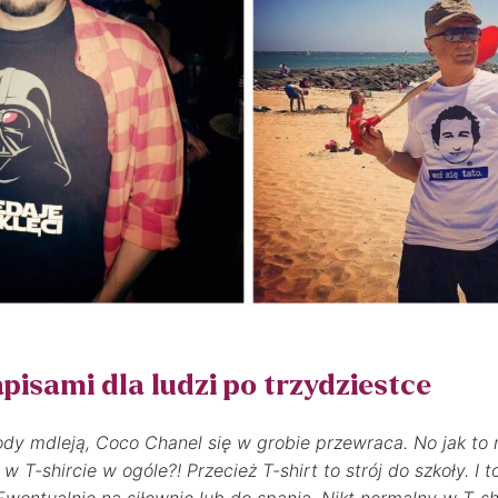
apisami dla ludzi po trzydziestce
ody mdleją, Coco Chanel się w grobie przewraca. No jak to
 w T-shircie w ogóle?! Przecież T-shirt to strój do szkoły. I
wentualnie na siłownię lub do spania. Nikt normalny w T-shi