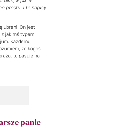
o prostu. I te napisy
ą ubrani. On jest
m z jakimś typem
azjum. Każdemu
 rozumiem, że kogoś
braża, to pasuje na
arsze panie