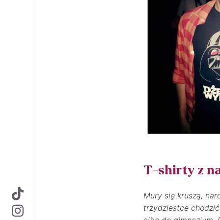
T-shirty z n
Mury się kruszą, nar
trzydziestce chodzić
albo do gimnazjum. E