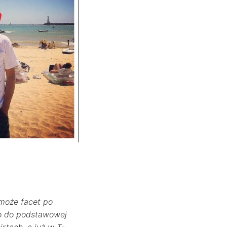
 może facet po
 to do podstawowej
rtach, a już w T-