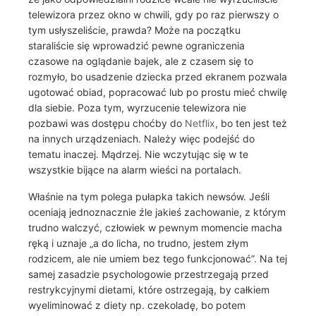
telewizora przez okno w chwili, gdy po raz pierwszy o
tym usłyszeliście, prawda? Może na początku
staraliście się wprowadzić pewne ograniczenia
czasowe na oglądanie bajek, ale z czasem się to
rozmyło, bo usadzenie dziecka przed ekranem pozwala
ugotować obiad, popracować lub po prostu mieć chwilę
dla siebie. Poza tym, wyrzucenie telewizora nie
pozbawi was dostępu choćby do
Netflix
, bo ten jest też
na innych urządzeniach. Należy więc podejść do
tematu inaczej. Mądrzej. Nie wczytując się w te
wszystkie bijące na alarm wieści na portalach.
Właśnie na tym polega pułapka takich newsów. Jeśli
oceniają jednoznacznie źle jakieś zachowanie, z którym
trudno walczyć, człowiek w pewnym momencie macha
ręką i uznaje „a do licha, no trudno, jestem złym
rodzicem, ale nie umiem bez tego funkcjonować”. Na tej
samej zasadzie psychologowie przestrzegają przed
restrykcyjnymi dietami, które ostrzegają, by całkiem
wyeliminować z diety np. czekoladę, bo potem