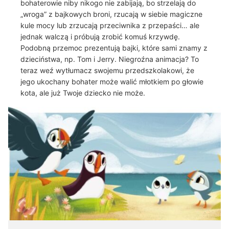
bohaterowie niby nikogo nie zabijają, bo strzelają do
„wroga” z bajkowych broni, rzucają w siebie magiczne
kule mocy lub zrzucają przeciwnika z przepaści… ale
jednak walczą i próbują zrobić komuś krzywdę.
Podobną przemoc prezentują bajki, które sami znamy z
dzieciństwa, np. Tom i Jerry. Niegroźna animacja? To
teraz weź wytłumacz swojemu przedszkolakowi, że
jego ukochany bohater może walić młotkiem po głowie
kota, ale już Twoje dziecko nie może.