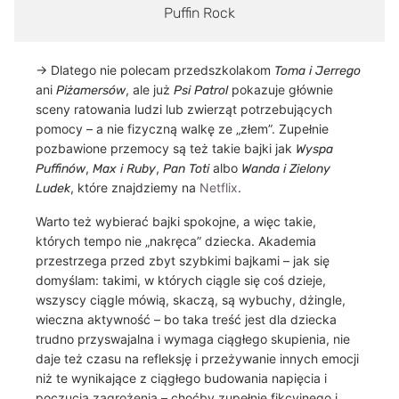
Puffin Rock
→ Dlatego nie polecam przedszkolakom
Toma i Jerrego
ani
, ale już
pokazuje głównie
Piżamersów
Psi Patrol
sceny ratowania ludzi lub zwierząt potrzebujących
pomocy – a nie fizyczną walkę ze „złem”. Zupełnie
pozbawione przemocy są też takie bajki jak
Wyspa
,
,
albo
Puffinów
Max i Ruby
Pan Toti
Wanda i Zielony
, które znajdziemy na
Netflix
.
Ludek
Warto też wybierać bajki spokojne, a więc takie,
których tempo nie „nakręca” dziecka.
Akademia
przestrzega przed zbyt szybkimi bajkami – jak się
domyślam: takimi, w których ciągle się coś dzieje,
wszyscy ciągle mówią, skaczą, są wybuchy, dżingle,
wieczna aktywność – bo taka treść jest dla dziecka
trudno przyswajalna i wymaga ciągłego skupienia, nie
daje też czasu na refleksję i przeżywanie innych emocji
niż te wynikające z ciągłego budowania napięcia i
poczucia zagrożenia – choćby zupełnie fikcyjnego i