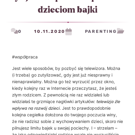
dzieciom bajki
0
10.11.2020
PARENTING
#współpraca
Jest wiele sposobów, by pozbyć się telewizora. Można
(i trzeba) go zutylizować, gdy jest już niesprawny i
nienaprawialny. Można go też wyrzucić przez okno,
kiedy kolejny raz w Internecie przeczytasz, że jesteś
złym rodzicem. Z pewnością nie raz widziałeś lub
widziałaś te grzmiące nagłówki artykułów:
telewizja źle
. Jest to prawdopodobnie
wpływa na rozwój dzieci
kolejna cegiełka dołożona do twojego poczucia winy,
że nie radzisz sobie z wychowywaniem dzieci, skoro nie
pilnujesz limitu bajek u swojej pociechy. I – strzelam –
że jako odpowiedzialni rodzice wcale nie wyrzuciliście