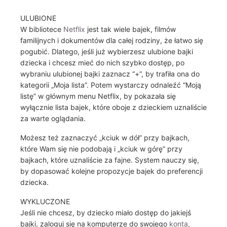
ULUBIONE
W bibliotece
Netflix
jest tak wiele bajek, filmów
familijnych i dokumentów dla całej rodziny, że łatwo się
pogubić. Dlatego, jeśli już wybierzesz ulubione bajki
dziecka i chcesz mieć do nich szybko dostęp, po
wybraniu ulubionej bajki zaznacz “+”, by trafiła ona do
kategorii „Moja lista”. Potem wystarczy odnaleźć “Moją
listę” w głównym menu Netflix, by pokazała się
wyłącznie lista bajek, które oboje z dzieckiem uznaliście
za warte oglądania.
Możesz też zaznaczyć „kciuk w dół” przy bajkach,
które Wam się nie podobają i „kciuk w górę” przy
bajkach, które uznaliście za fajne. System nauczy się,
by dopasować kolejne propozycje bajek do preferencji
dziecka.
WYKLUCZONE
Jeśli nie chcesz, by dziecko miało dostęp do jakiejś
bajki, zaloguj się na komputerze do swojego
konta
,