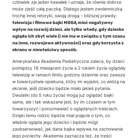
człowiek zje jeden kawałek i uznaje, że równie dobrze
może zjeść całą paczkę. Dlatego jestem zwolenniczką
trochę innej retoryki, swoją drogą – bliższej prawdy:
telewizja i filmowe bajki MOGĄ mieć negatywny
wpływ na rozwój dzieci, ale tylko wtedy, gdy dziecko
ogląda ich zbyt wiele (i nie ma w związku z tym czasu
na inne, rozwojowe aktywności) oraz gdy korzysta z
ekranu w niewłaściwy sposób.
Amerykańska Akademia Pediatryczna zaleca, by dzieci
pomiędzy 18 miesiącem życia a 2 rokiem życia oglądały
telewizję w ramach limitu godziny dziennie oraz zawsze
w towarzystwie opiekuna, który im wyjaśni, co widzą na
ekranie, jeśli dziecko będzie miało jakieś pytania.
Dwulatki (do 5 roku życia) mogą już oglądać bajki
same, ale i tak wskazane jest, by im czasem w tym
towarzyszyć i porozmawiać o oglądanych treściach.
Dzięki temu rodzic będzie miał pojęcie o tym, co
właśnie ogląda jego dziecko i będzie mógł
zaobserwować, jak dana bajka wpływa na zachowanie
jego pociechy. Akademia zaznacza też, że treści