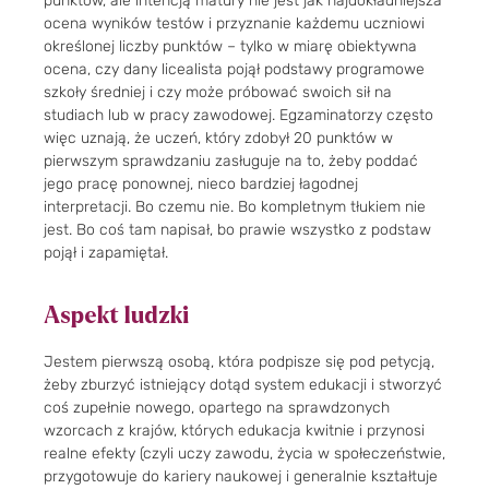
punktów, ale intencją matury nie jest jak najdokładniejsza
ocena wyników testów i przyznanie każdemu uczniowi
określonej liczby punktów – tylko w miarę obiektywna
ocena, czy dany licealista pojął podstawy programowe
szkoły średniej i czy może próbować swoich sił na
studiach lub w pracy zawodowej. Egzaminatorzy często
więc uznają, że uczeń, który zdobył 20 punktów w
pierwszym sprawdzaniu zasługuje na to, żeby poddać
jego pracę ponownej, nieco bardziej łagodnej
interpretacji. Bo czemu nie. Bo kompletnym tłukiem nie
jest. Bo coś tam napisał, bo prawie wszystko z podstaw
pojął i zapamiętał.
Aspekt ludzki
Jestem pierwszą osobą, która podpisze się pod petycją,
żeby zburzyć istniejący dotąd system edukacji i stworzyć
coś zupełnie nowego, opartego na sprawdzonych
wzorcach z krajów, których edukacja kwitnie i przynosi
realne efekty (czyli uczy zawodu, życia w społeczeństwie,
przygotowuje do kariery naukowej i generalnie kształtuje