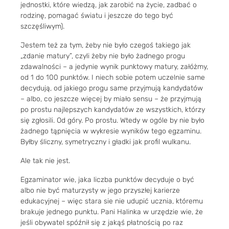
jednostki, które wiedzą, jak zarobić na życie, zadbać o
rodzinę, pomagać światu i jeszcze do tego być
szczęśliwym).
Jestem też za tym, żeby nie było czegoś takiego jak
„zdanie matury”, czyli żeby nie było żadnego progu
zdawalności – a jedynie wynik punktowy matury, załóżmy,
od 1 do 100 punktów. I niech sobie potem uczelnie same
decydują, od jakiego progu same przyjmują kandydatów
– albo, co jeszcze więcej by miało sensu – że przyjmują
po prostu najlepszych kandydatów ze wszystkich, którzy
się zgłosili. Od góry. Po prostu. Wtedy w ogóle by nie było
żadnego tąpnięcia w wykresie wyników tego egzaminu.
Byłby śliczny, symetryczny i gładki jak profil wulkanu.
Ale tak nie jest.
Egzaminator wie, jaka liczba punktów decyduje o być
albo nie być maturzysty w jego przyszłej karierze
edukacyjnej – więc stara sie nie udupić ucznia, któremu
brakuje jednego punktu. Pani Halinka w urzędzie wie, że
jeśli obywatel spóźnił się z jakąś płatnością po raz