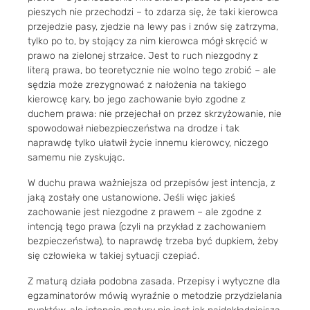
pieszych nie przechodzi – to zdarza się, że taki kierowca
przejedzie pasy, zjedzie na lewy pas i znów się zatrzyma,
tylko po to, by stojący za nim kierowca mógł skręcić w
prawo na zielonej strzałce. Jest to ruch niezgodny z
literą prawa, bo teoretycznie nie wolno tego zrobić – ale
sędzia może zrezygnować z nałożenia na takiego
kierowcę kary, bo jego zachowanie było zgodne z
duchem prawa: nie przejechał on przez skrzyżowanie, nie
spowodował niebezpieczeństwa na drodze i tak
naprawdę tylko ułatwił życie innemu kierowcy, niczego
samemu nie zyskując.
W duchu prawa ważniejsza od przepisów jest intencja, z
jaką zostały one ustanowione. Jeśli więc jakieś
zachowanie jest niezgodne z prawem – ale zgodne z
intencją tego prawa (czyli na przykład z zachowaniem
bezpieczeństwa), to naprawdę trzeba być dupkiem, żeby
się człowieka w takiej sytuacji czepiać.
Z maturą działa podobna zasada. Przepisy i wytyczne dla
egzaminatorów mówią wyraźnie o metodzie przydzielania