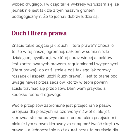
wobec drugiego. I widząc takie wykresy wzruszam się, że
jednak nie jest tak źle z tym naszym gronem
pedagogicznym. Że to jednak dobrzy ludzie są.
Duch i litera prawa
Znacie takie pojęcie jak „duch i litera prawa”? Chodzi o
to, że w tej naszej ogromnej, całkiem w sumie nieźle
działającej cywilizacji, w której coraz więcej aspektów
jest kontrolowanych prawem, regulaminami i wytycznymi
(litera prawa)- do dziś istnieje coś takiego jak zdrowy
rozsądek i aspekt ludzki (duch prawa). I jest to brane pod
uwagę nawet przez sędziów, którzy w teorii powinni
ściśle trzymać się przepisów. Dam wam przykład z
kodeksu ruchu drogowego.
Wedle przepisów zabronione jest przejechanie pasów
przejścia dla pieszych na czerwonym świetle, ale jeśli
kierowca stoi na prawym pasie przed takim przejściem i
blokuje tym samym kierowcy za sobą możliwość skrętu w
prawo – a jednocześnie nikt akurat przez to przejście dla