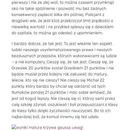
pierwszy i nie ze złej woli, to można czasem przymknąć
oko na takie spóźnienie i pozwolić mu bez żadnych
konsekwencji zapłacić kilka dni później. Policjant z
drogówki wie, że jeśli ktoś przekroczył limit prędkości o
niewielką wartość i na przykład spieszy się z dzieckiem
do szpitala, to można go odesłać z upomnieniem.
I bardzo dobrze, że tak jest. To jest właśnie ten aspekt
ludzki naszego usystematyzowanego prawa i naszych
bezdusznych przepisów, których wykonawcami są ludzie
– a nie komputery. Cieszę się, że tak jest. Cieszę się, że
Grzesiek 20 punktów został Grześkiem 21 punktów i nie
będzie musiał przez kolejny rok zakuwać do matury.
Wiecie, kto się nie cieszy? Nie cieszy się Michał 22
punkty, który bardzo by chciał się odróżnić od tych
tłumoków poniżej 21 punktów i móc sobie wmówić, że
jest od kogoś lepszy. Nie cieszą się ci, którzy sami przez
całą szkołę zżynali, oszukiwali i byli przepuszczani z klasy
do klasy tylko dzięki życzliwości nauczycieli. Bo to ich
najbardziej boli, że komuś innemu się też udało.