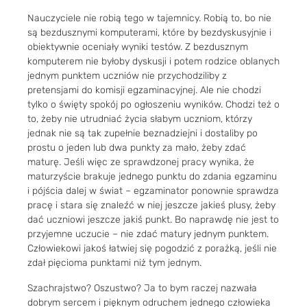
Nauczyciele nie robią tego w tajemnicy. Robią to, bo nie
są bezdusznymi komputerami, które by bezdyskusyjnie i
obiektywnie oceniały wyniki testów. Z bezdusznym
komputerem nie byłoby dyskusji i potem rodzice oblanych
jednym punktem uczniów nie przychodziliby z
pretensjami do komisji egzaminacyjnej. Ale nie chodzi
tylko o święty spokój po ogłoszeniu wyników. Chodzi też o
to, żeby nie utrudniać życia słabym uczniom, którzy
jednak nie są tak zupełnie beznadziejni i dostaliby po
prostu o jeden lub dwa punkty za mało, żeby zdać
maturę. Jeśli więc ze sprawdzonej pracy wynika, że
maturzyście brakuje jednego punktu do zdania egzaminu
i pójścia dalej w świat – egzaminator ponownie sprawdza
pracę i stara się znaleźć w niej jeszcze jakieś plusy, żeby
dać uczniowi jeszcze jakiś punkt. Bo naprawdę nie jest to
przyjemne uczucie – nie zdać matury jednym punktem.
Człowiekowi jakoś łatwiej się pogodzić z porażką, jeśli nie
zdał pięcioma punktami niż tym jednym.
Szachrajstwo? Oszustwo? Ja to bym raczej nazwała
dobrym sercem i pięknym odruchem jednego człowieka