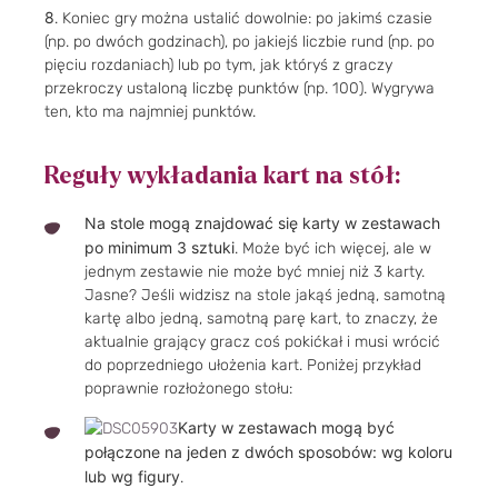
8
. Koniec gry można ustalić dowolnie: po jakimś czasie
(np. po dwóch godzinach), po jakiejś liczbie rund (np. po
pięciu rozdaniach) lub po tym, jak któryś z graczy
przekroczy ustaloną liczbę punktów (np. 100). Wygrywa
ten, kto ma najmniej punktów.
Reguły wykładania kart na stół:
Na stole mogą znajdować się karty w zestawach
po minimum 3 sztuki
. Może być ich więcej, ale w
jednym zestawie nie może być mniej niż 3 karty.
Jasne? Jeśli widzisz na stole jakąś jedną, samotną
kartę albo jedną, samotną parę kart, to znaczy, że
aktualnie grający gracz coś pokićkał i musi wrócić
do poprzedniego ułożenia kart. Poniżej przykład
poprawnie rozłożonego stołu:
Karty w zestawach mogą być
połączone na jeden z dwóch sposobów: wg koloru
lub wg figury
.