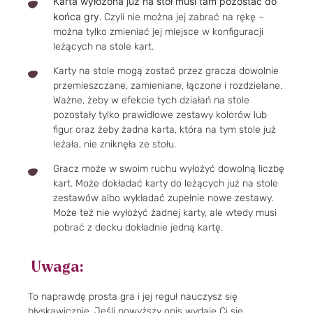
Karta wyłożona już na stół musi tam pozostać do
końca gry
. Czyli nie można jej zabrać na rękę –
można tylko zmieniać jej miejsce w konfiguracji
leżących na stole kart.
Karty na stole mogą zostać przez gracza dowolnie
przemieszczane, zamieniane, łączone i rozdzielane.
Ważne, żeby w efekcie tych działań na stole
pozostały tylko prawidłowe zestawy kolorów lub
figur oraz żeby żadna karta, która na tym stole już
leżała, nie zniknęła ze stołu.
Gracz może w swoim ruchu wyłożyć dowolną liczbę
kart. Może dokładać karty do leżących już na stole
zestawów albo wykładać zupełnie nowe zestawy.
Może też nie wyłożyć żadnej karty, ale wtedy musi
pobrać z decku dokładnie jedną kartę.
Uwaga:
To naprawdę prosta gra i jej reguł nauczysz się
błyskawicznie. Jeśli powyższy opis wydaje Ci się