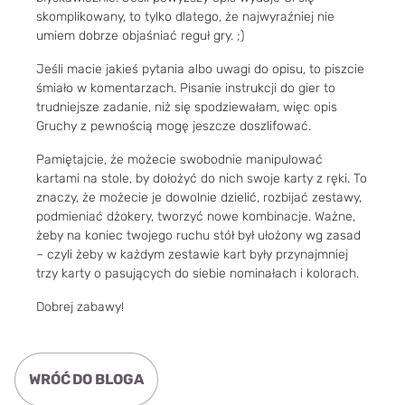
skomplikowany, to tylko dlatego, że najwyraźniej nie
umiem dobrze objaśniać reguł gry. ;)
Jeśli macie jakieś pytania albo uwagi do opisu, to piszcie
śmiało w komentarzach. Pisanie instrukcji do gier to
trudniejsze zadanie, niż się spodziewałam, więc opis
Gruchy z pewnością mogę jeszcze doszlifować.
Pamiętajcie, że możecie swobodnie manipulować
kartami na stole, by dołożyć do nich swoje karty z ręki. To
znaczy, że możecie je dowolnie dzielić, rozbijać zestawy,
podmieniać dżokery, tworzyć nowe kombinacje. Ważne,
żeby na koniec twojego ruchu stół był ułożony wg zasad
– czyli żeby w każdym zestawie kart były przynajmniej
trzy karty o pasujących do siebie nominałach i kolorach.
Dobrej zabawy!
WRÓĆ DO BLOGA