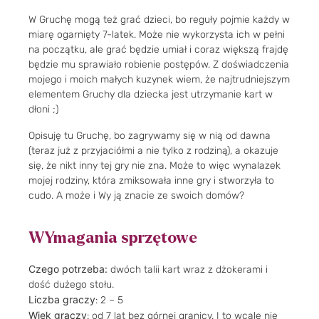
W Gruchę mogą też grać dzieci, bo reguły pojmie każdy w
miarę ogarnięty 7-latek. Może nie wykorzysta ich w pełni
na początku, ale grać będzie umiał i coraz większą frajdę
będzie mu sprawiało robienie postępów. Z doświadczenia
mojego i moich małych kuzynek wiem, że najtrudniejszym
elementem Gruchy dla dziecka jest utrzymanie kart w
dłoni ;)
Opisuję tu Gruchę, bo zagrywamy się w nią od dawna
(teraz już z przyjaciółmi a nie tylko z rodziną), a okazuje
się, że nikt inny tej gry nie zna. Może to więc wynalazek
mojej rodziny, która zmiksowała inne gry i stworzyła to
cudo. A może i Wy ją znacie ze swoich domów?
WYmagania sprzętowe
Czego potrzeba:
dwóch talii kart wraz z dżokerami i
dość dużego stołu.
Liczba graczy
: 2 – 5
Wiek graczy
: od 7 lat bez górnej granicy. I to wcale nie