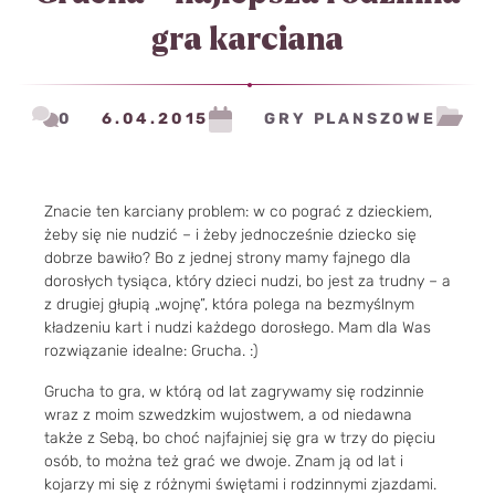
gra karciana
0
6.04.2015
GRY PLANSZOWE
Znacie ten karciany problem: w co pograć z dzieckiem,
żeby się nie nudzić – i żeby jednocześnie dziecko się
dobrze bawiło? Bo z jednej strony mamy fajnego dla
dorosłych tysiąca, który dzieci nudzi, bo jest za trudny – a
z drugiej głupią „wojnę”, która polega na bezmyślnym
kładzeniu kart i nudzi każdego dorosłego. Mam dla Was
rozwiązanie idealne: Grucha. :)
Grucha to gra, w którą od lat zagrywamy się rodzinnie
wraz z moim szwedzkim wujostwem, a od niedawna
także z Sebą, bo choć najfajniej się gra w trzy do pięciu
osób, to można też grać we dwoje. Znam ją od lat i
kojarzy mi się z różnymi świętami i rodzinnymi zjazdami.