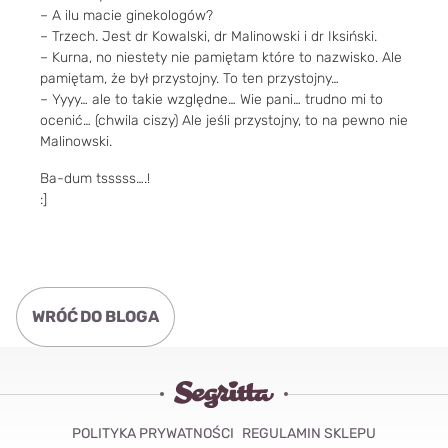
– A ilu macie ginekologów?
– Trzech. Jest dr Kowalski, dr Malinowski i dr Iksiński.
– Kurna, no niestety nie pamiętam które to nazwisko. Ale
pamiętam, że był przystojny. To ten przystojny…
– Yyyy… ale to takie względne… Wie pani… trudno mi to
ocenić… (chwila ciszy) Ale jeśli przystojny, to na pewno nie
Malinowski.
Ba-dum tsssss….!
:]
WRÓĆ DO BLOGA
POLITYKA PRYWATNOŚCI
REGULAMIN SKLEPU