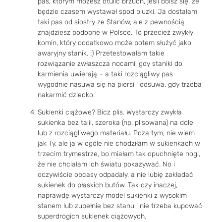
pas, którym możesz otulić brzuch, jeśli boisz się, że
będzie czasem wystawał spod bluzki. Ja dostałam
taki pas od siostry ze Stanów, ale z pewnością
znajdziesz podobne w Polsce. To przecież zwykły
komin, który dodatkowo może potem służyć jako
awaryjny stanik. :) Przetestowałam takie
rozwiązanie zwłaszcza nocami, gdy staniki do
karmienia uwierają – a taki rozciągliwy pas
wygodnie nasuwa się na piersi i odsuwa, gdy trzeba
nakarmić dziecko.
Sukienki ciążowe? Bicz plis. Wystarczy zwykła
sukienka bez talii, szeroka (np. plisowana) na dole
lub z rozciągliwego materiału. Poza tym, nie wiem
jak Ty, ale ja w ogóle nie chodziłam w sukienkach w
trzecim trymestrze, bo miałam tak opuchnięte nogi,
że nie chciałam ich światu pokazywać. No i
oczywiście obcasy odpadały, a nie lubię zakładać
sukienek do płaskich butów. Tak czy inaczej,
naprawdę wystarczy model sukienki z wysokim
stanem lub zupełnie bez stanu i nie trzeba kupować
superdrogich sukienek ciążowych.