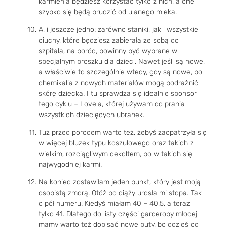
karmienia będziesz korzystać tylko z nich, a one
szybko się będą brudzić od ulanego mleka.
A, i jeszcze jedno: zarówno staniki, jak i wszystkie
ciuchy, które będziesz zabierała ze sobą do
szpitala, na poród, powinny być wyprane w
specjalnym proszku dla dzieci. Nawet jeśli są nowe,
a właściwie to szczególnie wtedy, gdy są nowe, bo
chemikalia z nowych materiałów mogą podrażnić
skórę dziecka. I tu sprawdza się idealnie sponsor
tego cyklu – Lovela, której używam do prania
wszystkich dziecięcych ubranek.
Tuż przed porodem warto też, żebyś zaopatrzyła się
w więcej bluzek typu koszulowego oraz takich z
wielkim, rozciągliwym dekoltem, bo w takich się
najwygodniej karmi.
Na koniec zostawiłam jeden punkt, który jest moją
osobistą zmorą. Otóż po ciąży urosła mi stopa. Tak
o pół numeru. Kiedyś miałam 40 – 40,5, a teraz
tylko 41. Dlatego do listy części garderoby młodej
mamy warto też dopisać nowe buty, bo gdzieś od