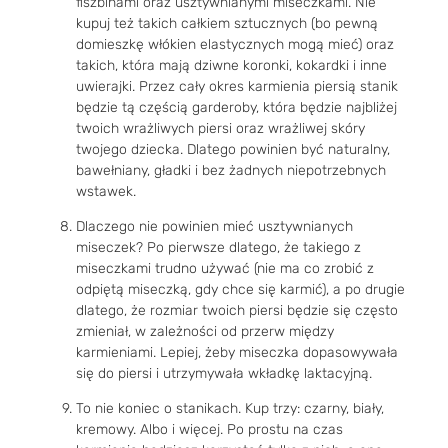
fiszbinami oraz usztywnianymi miseczkami. Nie
kupuj też takich całkiem sztucznych (bo pewną
domieszkę włókien elastycznych mogą mieć) oraz
takich, która mają dziwne koronki, kokardki i inne
uwierajki. Przez cały okres karmienia piersią stanik
będzie tą częścią garderoby, która będzie najbliżej
twoich wrażliwych piersi oraz wrażliwej skóry
twojego dziecka. Dlatego powinien być naturalny,
bawełniany, gładki i bez żadnych niepotrzebnych
wstawek.
Dlaczego nie powinien mieć usztywnianych
miseczek? Po pierwsze dlatego, że takiego z
miseczkami trudno używać (nie ma co zrobić z
odpiętą miseczką, gdy chce się karmić), a po drugie
dlatego, że rozmiar twoich piersi będzie się często
zmieniał, w zależności od przerw między
karmieniami. Lepiej, żeby miseczka dopasowywała
się do piersi i utrzymywała wkładkę laktacyjną.
To nie koniec o stanikach. Kup trzy: czarny, biały,
kremowy. Albo i więcej. Po prostu na czas