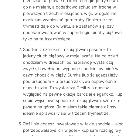
brzuszka. Ja prawie do końca drugiego trymestru
go nie miałam, a dodatkowo schudłam trochę w
pierwszych trzech miesiącach, więc w ogóle nie
musiałam wymieniać garderoby. Dopiero trzeci
trymestr daje do wiwatu, ale zastanów się, czy
chcesz inwestować w superdrogie ciuchy ciążowe
tylko na te trzy miesiące.
Spodnie z szerokim, rozciągliwym pasem – to
jedyny ciuch ciążowy w mojej szafie. Na co dzień
chodziłam w dresach, bo naprawdę wystarczą
zwykłe, bawełniane, wygodne spodnie, by mieć w
czym chodzić w ciąży. Gumka (lub ściągacz) leży
pod brzuchem – a brzuch zakrywa odpowiednio
długa bluzka. To wystarczy. Jeśli zaś chcesz
wyglądać na pewne okazje bardziej elegancko, kup
sobie wyjściowe spodnie z rozciągliwym, szerokim
pasem na górze. Ja miałam takie ciemne dżinsy i
idealnie sprawdziły się w trzecim trymestrze.
Jeśli nie chcesz inwestować w takie spodnie – albo
potrzebowałabyś ich więcej – kup sam rozciągliwy